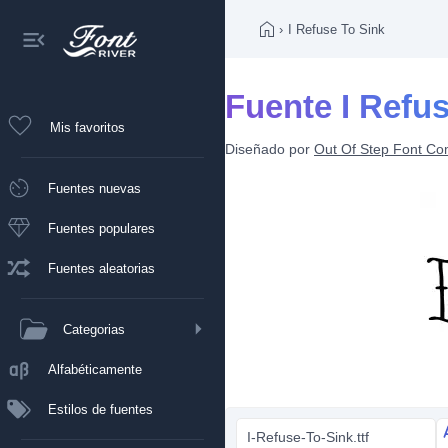
›
I Refuse To Sink
Fuente I Refu
Mis favoritos
Diseñado por
Out Of Step Font C
Fuentes nuevas
Fuentes populares
Fuentes aleatorias
Categorias
Alfabéticamente
Estilos de fuentes
I-Refuse-To-Sink.ttf