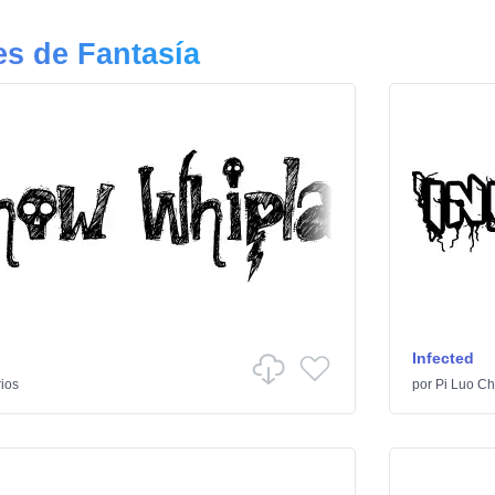
s de Fantasía
Infected
ios
por
Pi Luo Ch