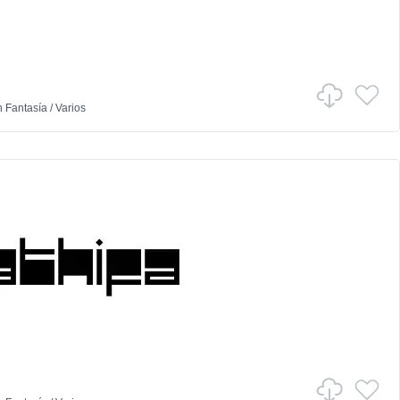
n
Fantasía
/
Varios