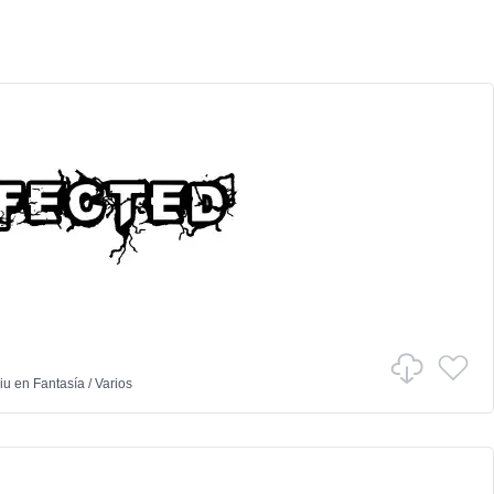
iu
en
Fantasía
/
Varios