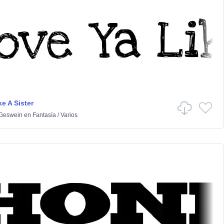
e A Sister
 Geswein
en
Fantasía
/
Varios