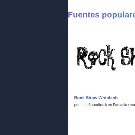
Fuentes populare
Rock Show Whiplash
por
Last Soundtrack
en
Fantasía
/
Var