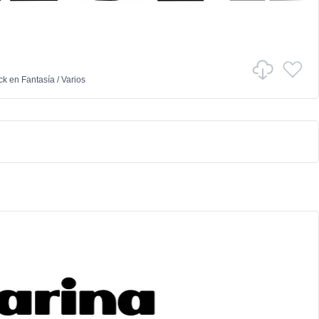
ck
en
Fantasía
/
Varios