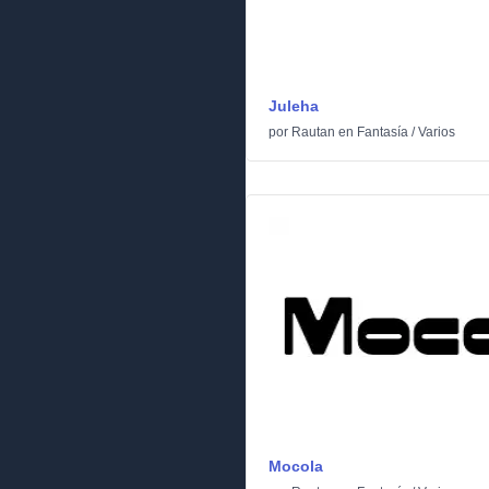
Juleha
por
Rautan
en
Fantasía
/
Varios
Mocola