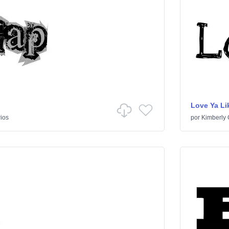
Love Ya Lik
ios
por
Kimberly