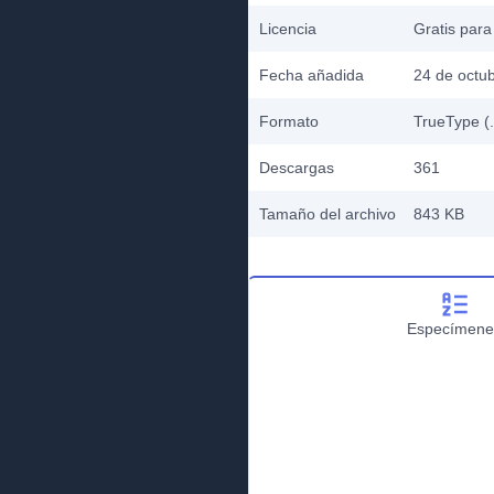
Licencia
Gratis para
Fecha añadida
24 de octu
Formato
TrueType (.
Descargas
361
Tamaño del archivo
843 KB
Especímene