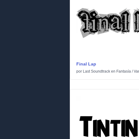
Final Lap
por
Last Soundtrack
en
Fantasía
/
Var