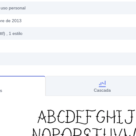
 uso personal
bre de 2013
ttf)
, 1
estilo
Cascada
s