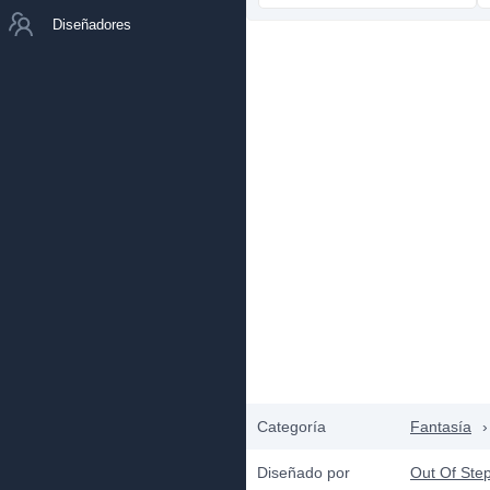
Diseñadores
Categoría
Fantasía
›
Diseñado por
Out Of Ste