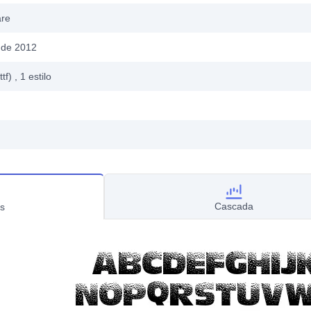
are
 de 2012
ttf)
, 1
estilo
Cascada
s