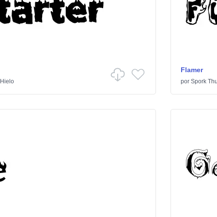
Flamer
Hielo
por
Spork Th