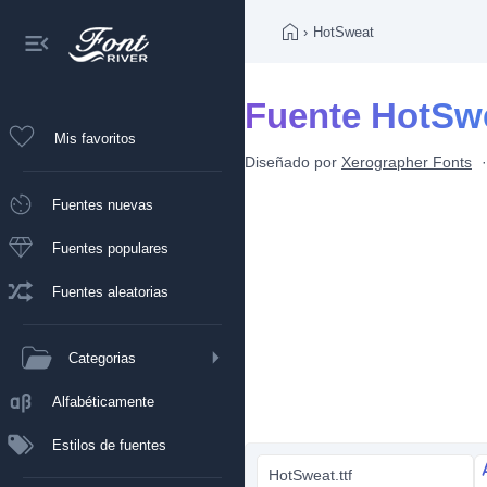
›
HotSweat
Fuente HotSw
Mis favoritos
Diseñado por
Xerographer Fonts
Fuentes nuevas
Fuentes populares
Fuentes aleatorias
Categorias
Alfabéticamente
Estilos de fuentes
HotSweat.ttf