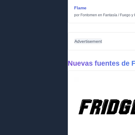
Flame
por
Fontomen
en
Fantasía
/
Fuego y 
Advertisement
Nuevas fuentes de F