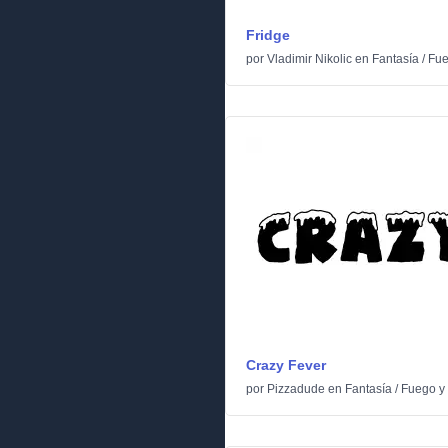
Fridge
por
Vladimir Nikolic
en
Fantasía
/
Fue
Crazy Fever
por
Pizzadude
en
Fantasía
/
Fuego y 