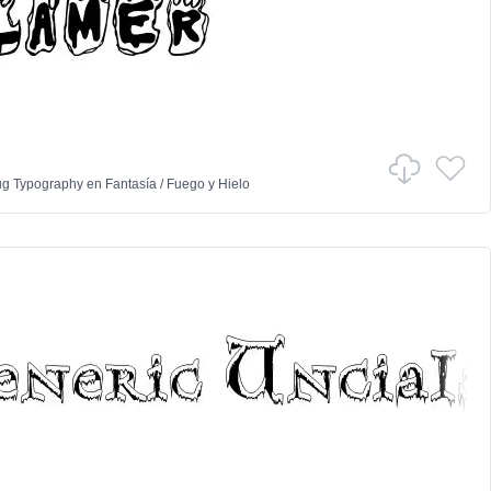
ug Typography
en
Fantasía
/
Fuego y Hielo