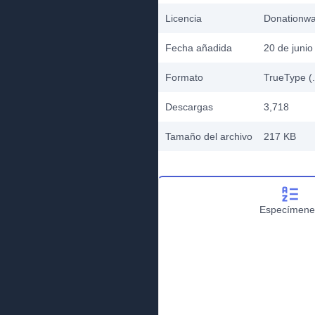
Licencia
Donationw
Fecha añadida
20 de junio
Formato
TrueType (.
Descargas
3,718
Tamaño del archivo
217 KB
Especímene