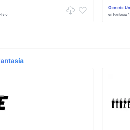
Generic U
Hielo
en
Fantasía
/
antasía