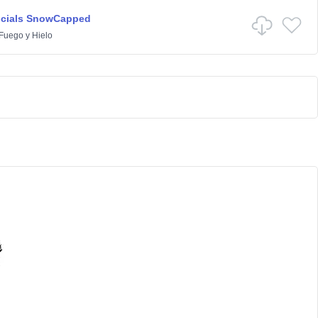
ncials SnowCapped
Fuego y Hielo