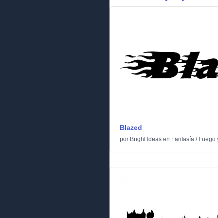
Blazed
por
Bright Ideas
en
Fantasía
/
Fuego 