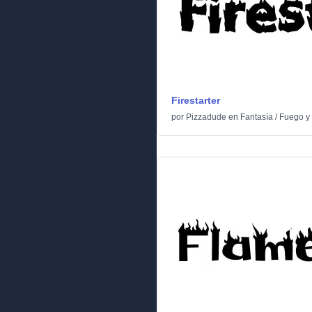
Firestarter
por
Pizzadude
en
Fantasía
/
Fuego y 