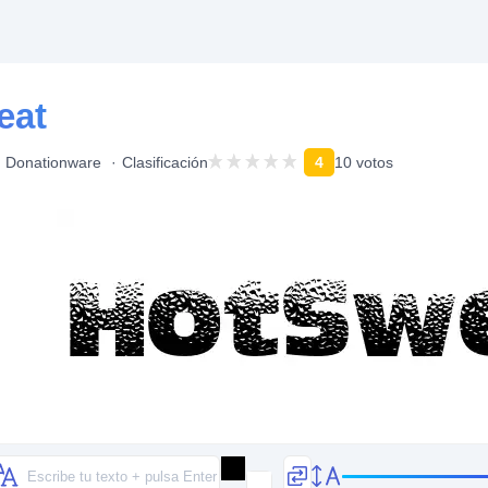
eat
Donationware
Clasificación
4
10 votos