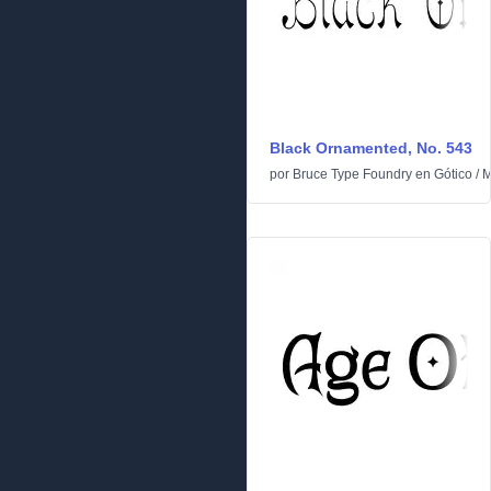
Black Ornamented, No. 543
por
Bruce Type Foundry
en
Gótico
/
M