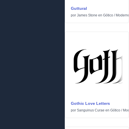
Guttural
por
James Stone
en
Gótico
/
Modern
Gothic Love Letters
por
Sanguinus Curae
en
Gótico
/
Mod