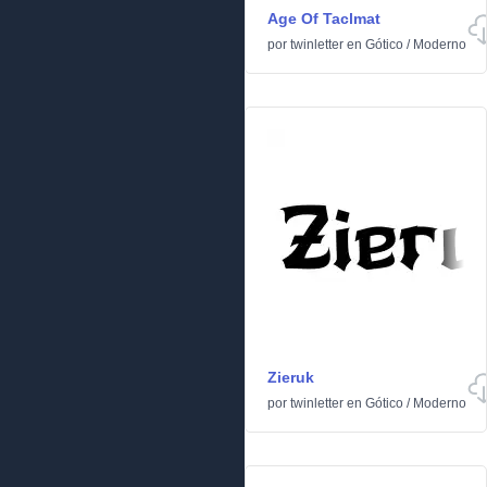
Age Of Taclmat
por
twinletter
en
Gótico
/
Moderno
Zieruk
por
twinletter
en
Gótico
/
Moderno