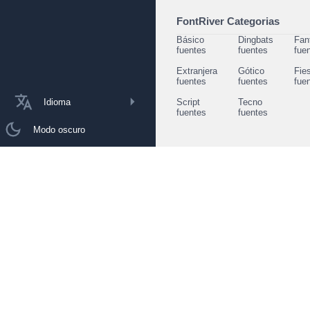
FontRiver Categorias
Básico
Dingbats
Fan
fuentes
fuentes
fue
Extranjera
Gótico
Fie
fuentes
fuentes
fue
Idioma
Script
Tecno
fuentes
fuentes
Modo oscuro