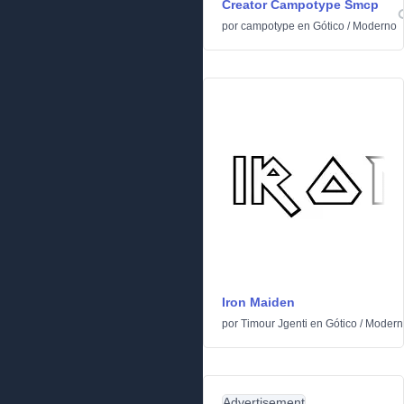
Creator Campotype Smcp
por
campotype
en
Gótico
/
Moderno
Iron Maiden
por
Timour Jgenti
en
Gótico
/
Modern
Advertisement