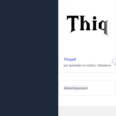
Thiqall
por
twinletter
en
Gótico
/
Moderno
Advertisement