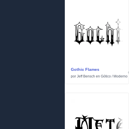
Gothic Flames
por
Jeff Bensch
en
Gótico
/
Moderno