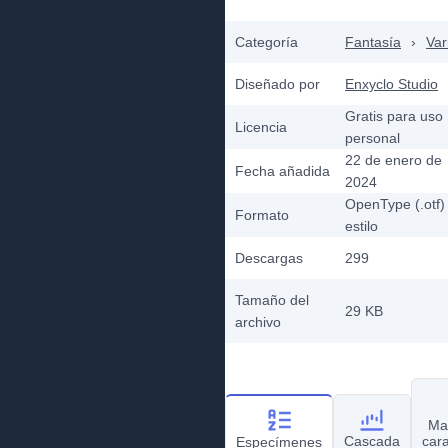
Categoría
Fantasía
›
Var
Diseñado por
Enxyclo Studio
Gratis para uso
Licencia
personal
22 de enero de
Fecha añadida
2024
OpenType (.otf)
Formato
estilo
Descargas
299
Tamaño del
29 KB
archivo
Ma
Cascada
car
Especímenes