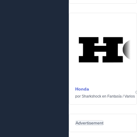
Honda
por
Sharkshock
en
Fantasía
/
Varios
Advertisement