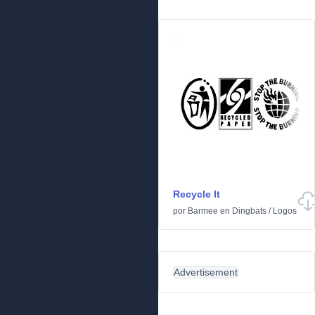
Recycle It
por
Barmee
en
Dingbats
/
Logos
Advertisement