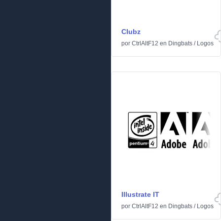
Clubz
por
CtrlAltF12
en
Dingbats
/
Logos
Illustrate IT
por
CtrlAltF12
en
Dingbats
/
Logos