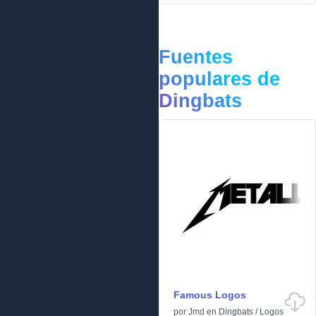
Fuentes
populares de
Dingbats
Famous Logos
por
Jmd
en
Dingbats
/
Logos