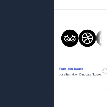
Font 100 Icons
por
elharrak
en
Dingbats
/
Logos