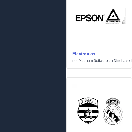
Electronics
por
Magnum Software
en
Dingbats
/