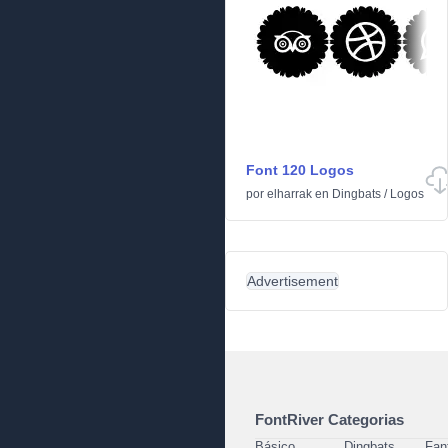
Font 120 Logos
por
elharrak
en
Dingbats
/
Logos
Advertisement
FontRiver Categorias
Básico
Dingbats
Fan