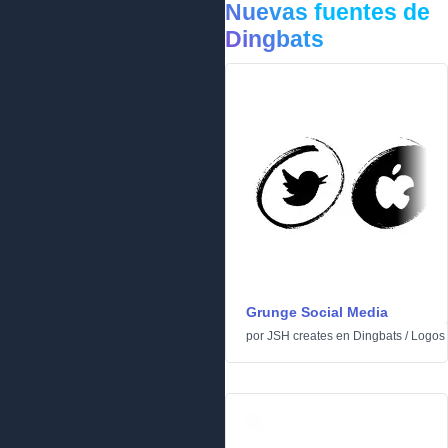
Nuevas fuentes de
Dingbats
Grunge Social Media
por
JSH creates
en
Dingbats
/
Logos