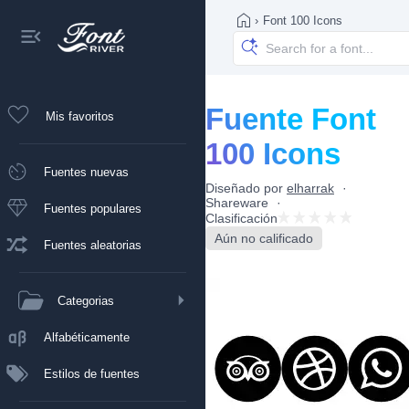
›
Font 100 Icons
Fuente Font
Mis favoritos
100 Icons
Fuentes nuevas
Diseñado por
elharrak
Shareware
Fuentes populares
Clasificación
Aún no calificado
Fuentes aleatorias
Categorias
Alfabéticamente
Estilos de fuentes