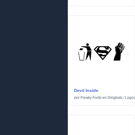
Devil Inside
por
Freaky Fonts
en
Dingbats
/
Logo