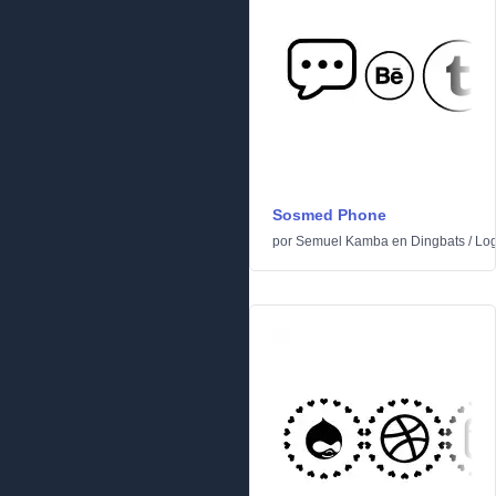
Sosmed Phone
por
Semuel Kamba
en
Dingbats
/
Lo