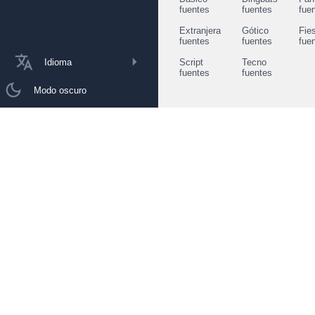
fuentes
fuentes
fue
Extranjera
Gótico
Fie
fuentes
fuentes
fue
Idioma
Script
Tecno
fuentes
fuentes
Modo oscuro