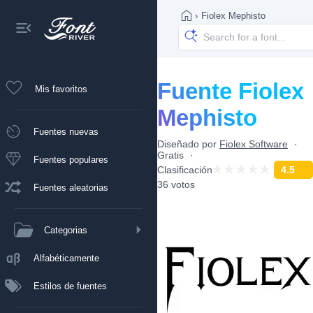
›
Fiolex Mephisto
Fuente Fiolex
Mis favoritos
Mephisto
Fuentes nuevas
Diseñado por
Fiolex Software
Gratis
Fuentes populares
Clasificación
4.5
36 votos
Fuentes aleatorias
Categorias
Alfabéticamente
Estilos de fuentes