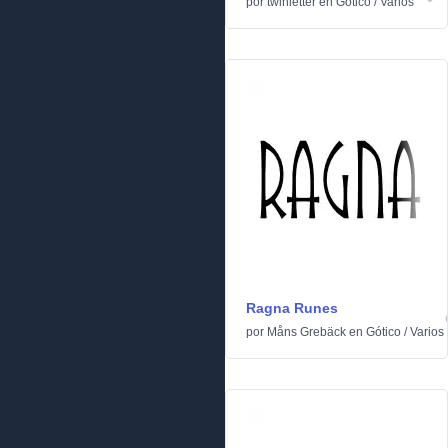
por
twinletter
en
Gótico
/
Varios
Ragna Runes
por
Måns Grebäck
en
Gótico
/
Varios