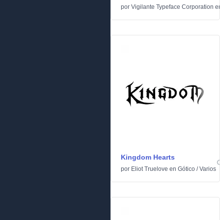
por
Vigilante Typeface Corporation
e
Kingdom Hearts
por
Eliot Truelove
en
Gótico
/
Varios