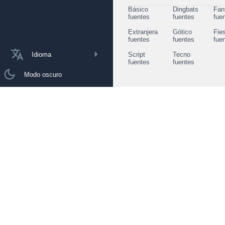
Básico
Dingbats
Fan
fuentes
fuentes
fue
Extranjera
Gótico
Fie
fuentes
fuentes
fue
Idioma
Script
Tecno
fuentes
fuentes
Modo oscuro