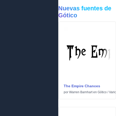
Nuevas fuentes de
Gótico
The Empire Chances
por
Warren Barnhart
en
Gótico
/
Vari