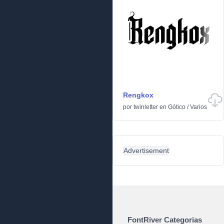
Rengkox
por
twinletter
en
Gótico
/
Varios
Advertisement
FontRiver Categorias