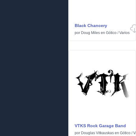
Black Chancery
por
Doug Miles
en
Gótico
/
Varios
VTKS Rock Garage Band
por
Douglas Vitkauskas
en
Gótico
/
V