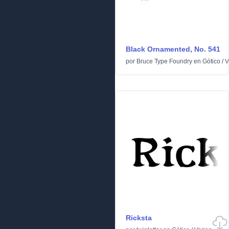
Black Ornamented, No. 541
por
Bruce Type Foundry
en
Gótico
/
V
Ricksta