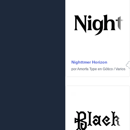
Nighttmer Horizon
por
Amorfa Type
en
Gótico
/
Varios