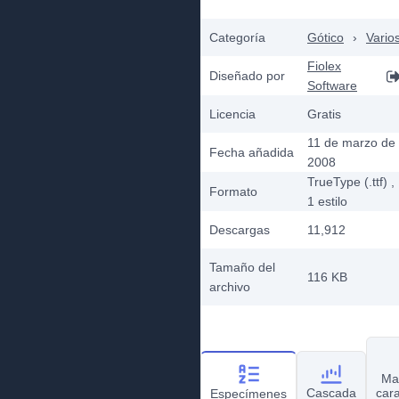
Categoría
Gótico
›
Vario
Fiolex
Diseñado por
Software
Licencia
Gratis
11 de marzo de
Fecha añadida
2008
TrueType (.ttf)
,
Formato
1
estilo
Descargas
11,912
Tamaño del
116 KB
archivo
Ma
Cascada
car
Especímenes