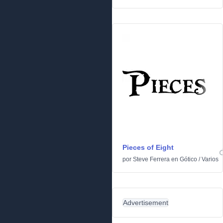
Pieces of Eight
por
Steve Ferrera
en
Gótico
/
Varios
Advertisement