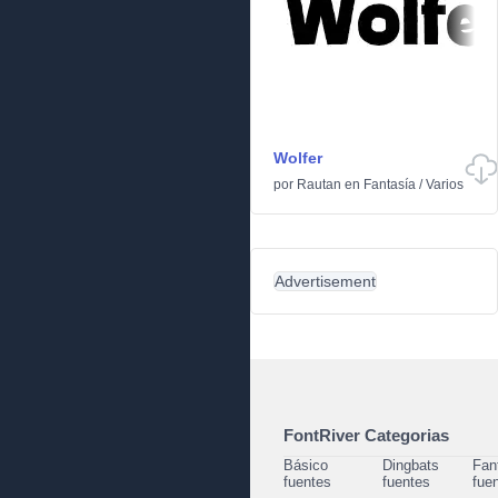
Wolfer
por
Rautan
en
Fantasía
/
Varios
Advertisement
FontRiver Categorias
Básico
Dingbats
Fan
fuentes
fuentes
fue