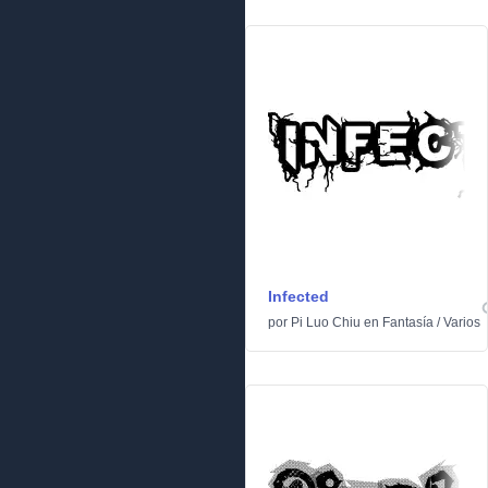
Infected
por
Pi Luo Chiu
en
Fantasía
/
Varios