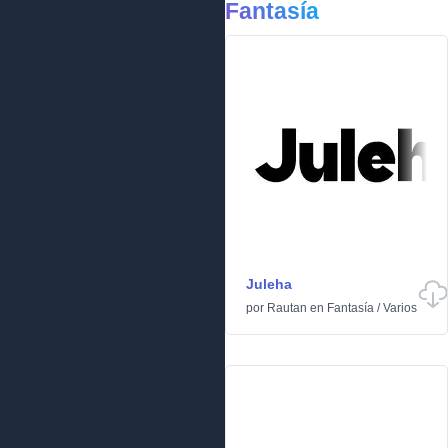
Fantasía
Juleha
por
Rautan
en
Fantasía
/
Varios