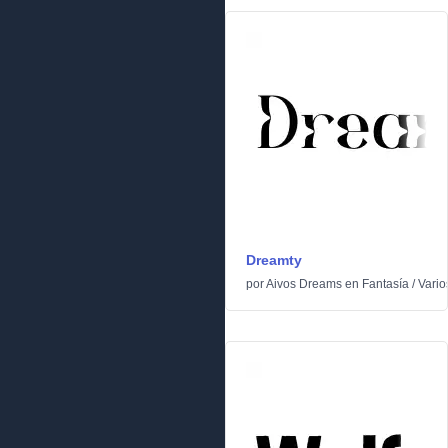
Dreamty
por
Aivos Dreams
en
Fantasía
/
Vario