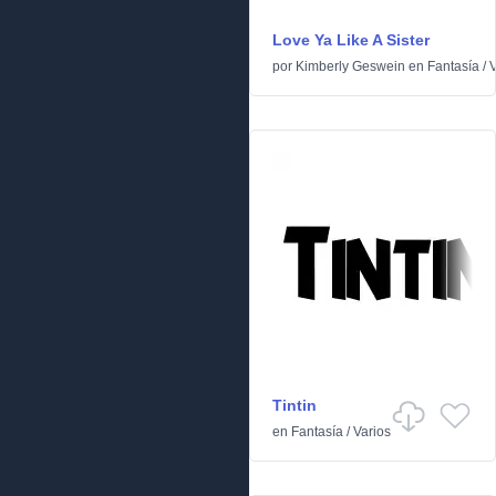
Love Ya Like A Sister
por
Kimberly Geswein
en
Fantasía
/
V
Tintin
en
Fantasía
/
Varios