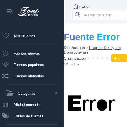
›
Error
Fuente Error
Mis favoritos
Diseñado por
Fabrika De Typos
Donationware
Fuentes nuevas
Clasificación
4.5
12 votos
Fuentes populares
Fuentes aleatorias
Categorias
Alfabéticamente
Estilos de fuentes