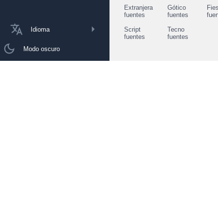
Extranjera
Gótico
Fie
fuentes
fuentes
fue
Idioma
Script
Tecno
fuentes
fuentes
Modo oscuro