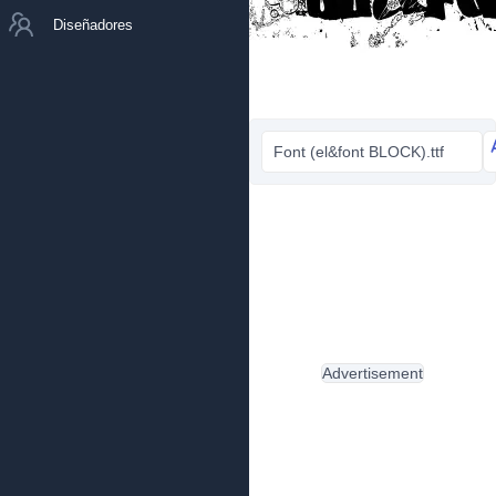
Diseñadores
Font (el&font BLOCK).ttf
Advertisement