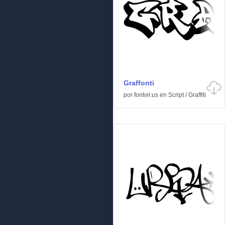
Graffonti
por
fontvir.us
en
Script
/
Graffiti