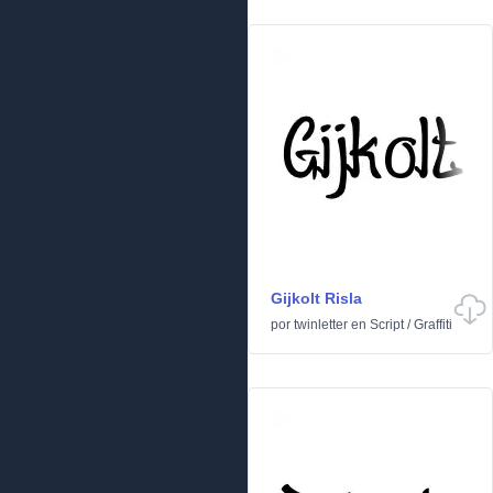
Gijkolt Risla
por
twinletter
en
Script
/
Graffiti