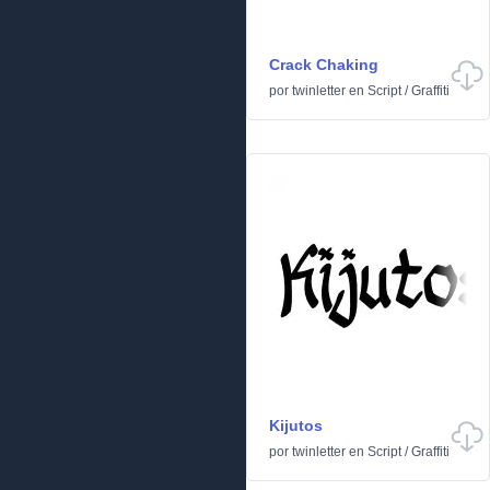
Crack Chaking
por
twinletter
en
Script
/
Graffiti
Kijutos
por
twinletter
en
Script
/
Graffiti