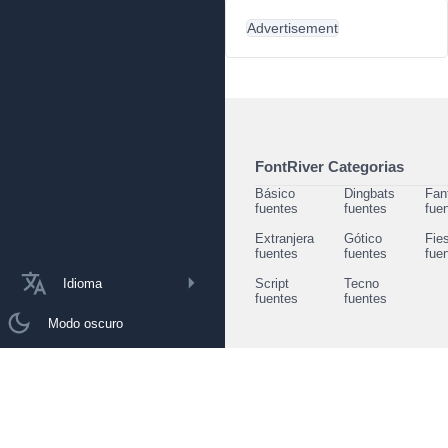
Advertisement
FontRiver Categorias
Básico
Dingbats
Fan
fuentes
fuentes
fue
Extranjera
Gótico
Fie
fuentes
fuentes
fue
Idioma
Script
Tecno
fuentes
fuentes
Modo oscuro