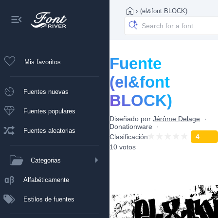
›
(el&font BLOCK)
Fuente
Mis favoritos
(el&font
Fuentes nuevas
BLOCK)
Fuentes populares
Diseñado por
Jérôme Delage
Donationware
Fuentes aleatorias
Clasificación
4
10 votos
Categorias
Alfabéticamente
Estilos de fuentes