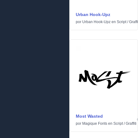
Urban Hook-Upz
por
Urban Hook-Upz
en
Script
/
Graffi
Most Wasted
por
Magique Fonts
en
Script
/
Graffiti