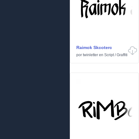
Raimok Skcoterc
por
twinletter
en
Script
/
Graffiti