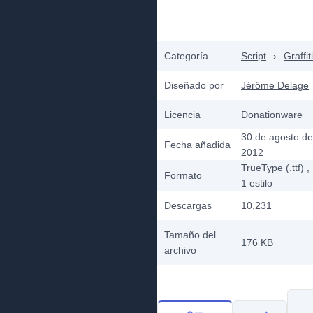
Categoría
Script
›
Graffiti
Diseñado por
Jérôme Delage
Licencia
Donationware
30 de agosto de
Fecha añadida
2012
TrueType (.ttf)
,
Formato
1
estilo
Descargas
10,231
Tamaño del
176 KB
archivo