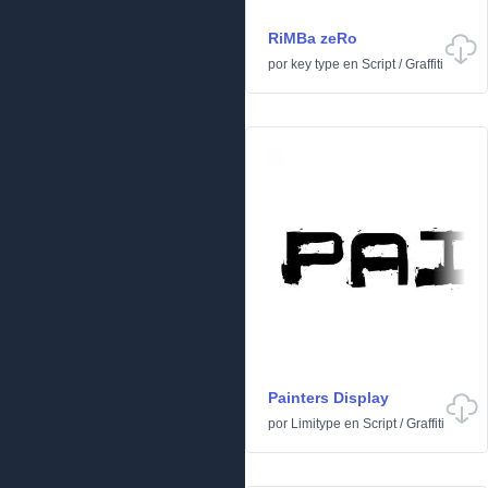
RiMBa zeRo
por
key type
en
Script
/
Graffiti
Painters Display
por
Limitype
en
Script
/
Graffiti