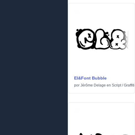
El&Font Bubble
por
Jérôme Delage
en
Script
/
Graffiti