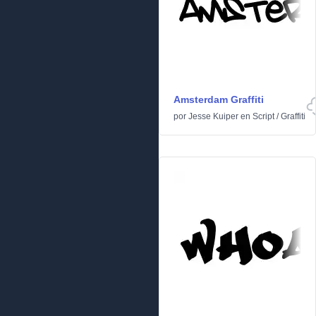
Amsterdam Graffiti
por
Jesse Kuiper
en
Script
/
Graffiti