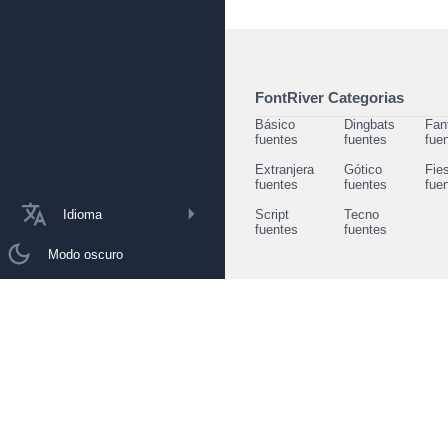
FontRiver Categorias
Básico
Dingbats
Fan
fuentes
fuentes
fue
Extranjera
Gótico
Fie
fuentes
fuentes
fue
Idioma
Script
Tecno
fuentes
fuentes
Modo oscuro