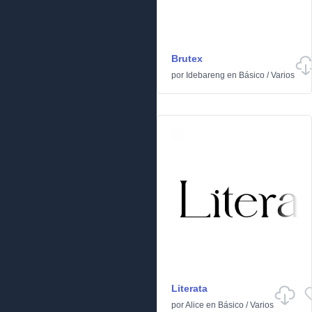
Brutex
por
Idebareng
en
Básico
/
Varios
Literata
por
Alice
en
Básico
/
Varios