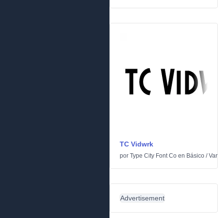
TC Vidwrk
por
Type City Font Co
en
Básico
/
Var
Advertisement