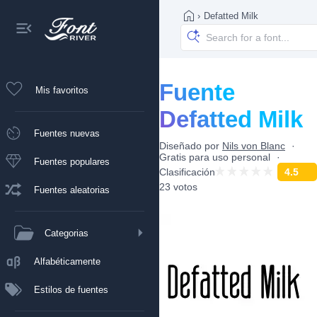
›
Defatted Milk
Fuente
Mis favoritos
Defatted Milk
Fuentes nuevas
Diseñado por
Nils von Blanc
Gratis para uso personal
Fuentes populares
Clasificación
4.5
23 votos
Fuentes aleatorias
Categorias
Alfabéticamente
Estilos de fuentes