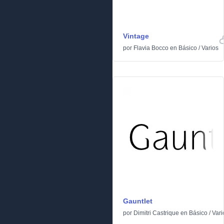
Vintage
por
Flavia Bocco
en
Básico
/
Varios
Gauntlet
por
Dimitri Castrique
en
Básico
/
Vari