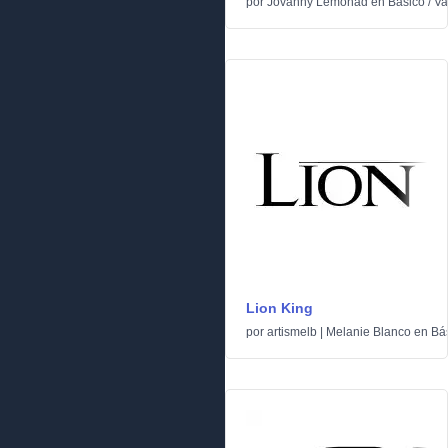
por
Jovanny Lemonad
en
Básico
/
Va
Lion King
por
artismelb | Melanie Blanco
en
Bá