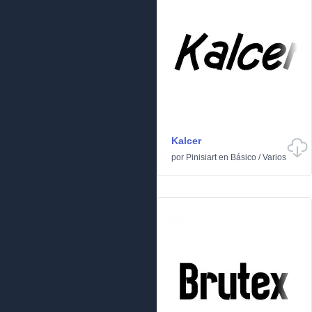
Kalcer
por
Pinisiart
en
Básico
/
Varios