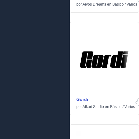
por
Aivos Dreams
en
Básico
/
Varios
Gordi
por
Afkari Studio
en
Básico
/
Varios