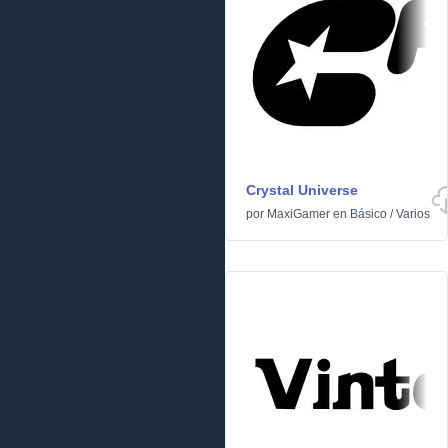
Crystal Universe
por
MaxiGamer
en
Básico
/
Varios