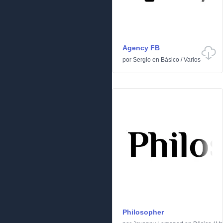
Agency FB
por
Sergio
en
Básico
/
Varios
Philosopher