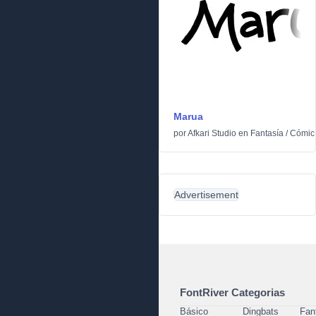
Marua
por
Afkari Studio
en
Fantasía
/
Cómic
Advertisement
FontRiver Categorias
Básico
Dingbats
Fan