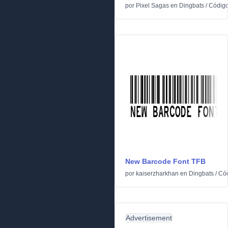
por
Pixel Sagas
en
Dingbats
/
Código
New Barcode Font TFB
por
kaiserzharkhan
en
Dingbats
/
Cód
Advertisement