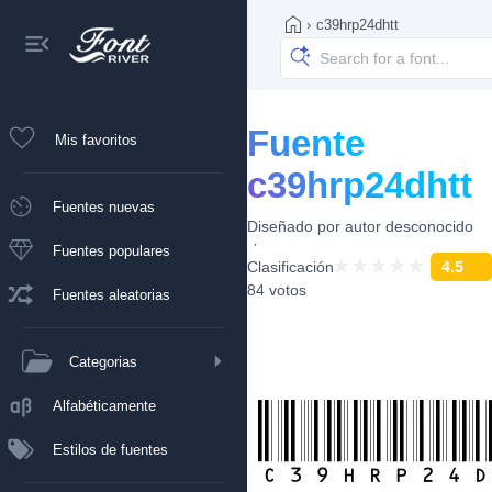
›
c39hrp24dhtt
Fuente
Mis favoritos
c39hrp24dhtt
Fuentes nuevas
Diseñado por
autor desconocido
Fuentes populares
Clasificación
4.5
84 votos
Fuentes aleatorias
Categorias
Alfabéticamente
Estilos de fuentes