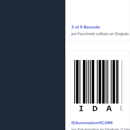
3 of 9 Barcode
por
Paul André LeBlanc
en
Dingbats
IDAutomationHC39M
por
IDAutomation
en
Dingbats
/
Códi