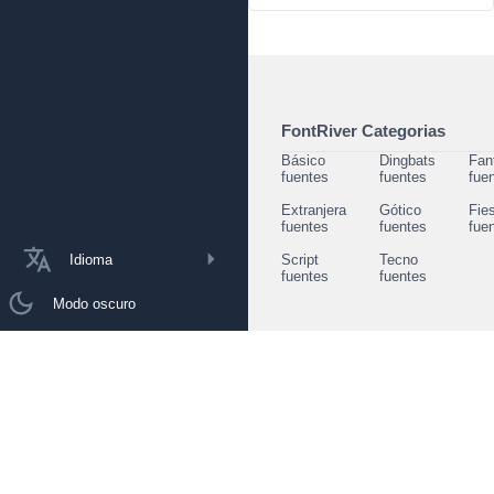
FontRiver Categorias
Básico
Dingbats
Fan
fuentes
fuentes
fue
Extranjera
Gótico
Fie
fuentes
fuentes
fue
Idioma
Script
Tecno
fuentes
fuentes
Modo oscuro