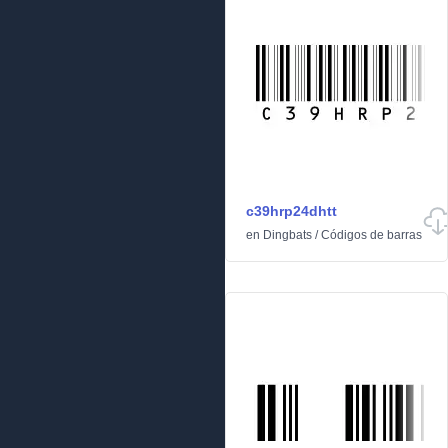
c39hrp24dhtt
en
Dingbats
/
Códigos de barras