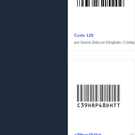
Code 128
por
Grand Zebu
en
Dingbats
/
Código
c39hrp48dhtt