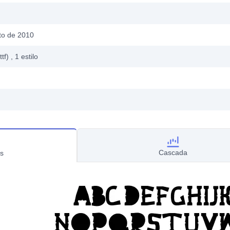
to de 2010
ttf)
, 1
estilo
Cascada
s