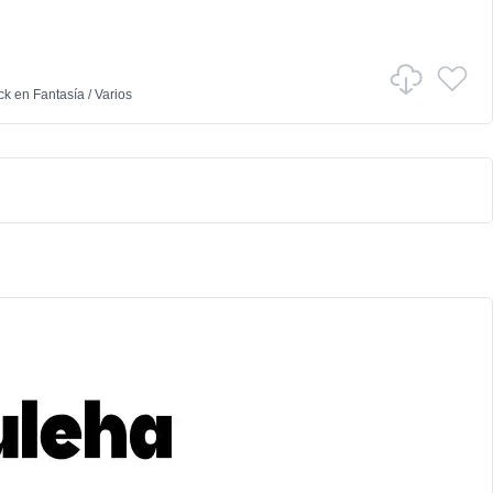
ck
en
Fantasía
/
Varios