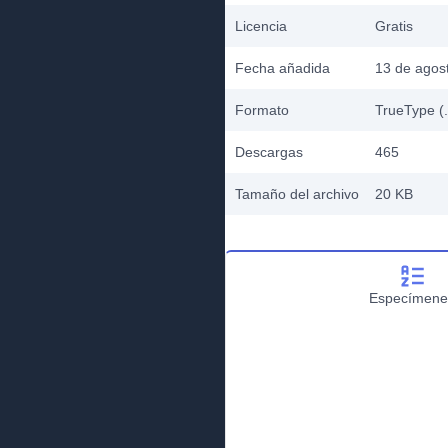
Licencia
Gratis
Fecha añadida
13 de agos
Formato
TrueType (.
Descargas
465
Tamaño del archivo
20 KB
Especímene