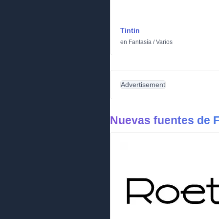
Tintin
en
Fantasía
/
Varios
Advertisement
Nuevas fuentes de F