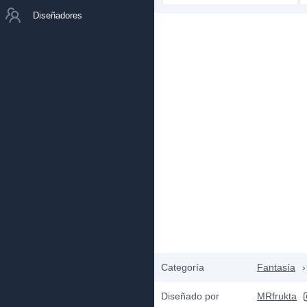
Diseñadores
Categoría
Fantasía
›
Diseñado por
MRfrukta