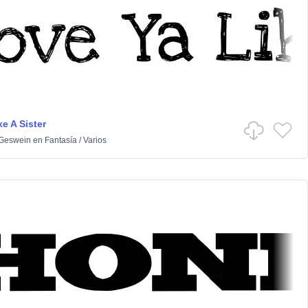
e A Sister
 Geswein
en
Fantasía
/
Varios