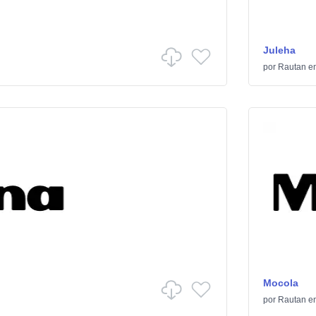
Juleha
por
Rautan
e
Mocola
por
Rautan
e