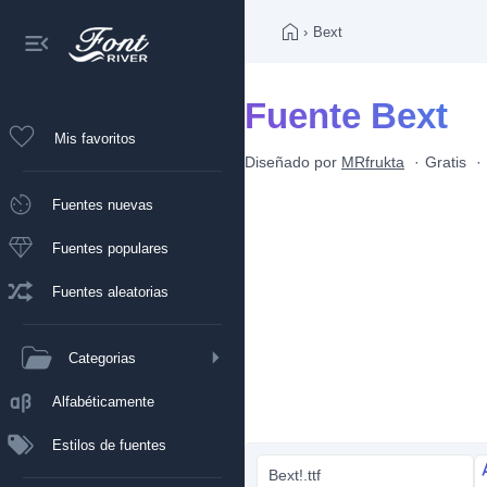
›
Bext
Fuente Bext
Mis favoritos
Diseñado por
MRfrukta
Gratis
Fuentes nuevas
Fuentes populares
Fuentes aleatorias
Categorias
Alfabéticamente
Estilos de fuentes
Bext!.ttf