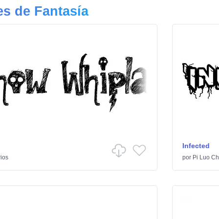
s de Fantasía
Infected
ios
por
Pi Luo Ch