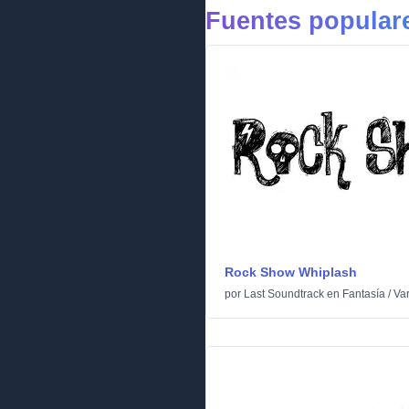
Fuentes populare
Rock Show Whiplash
por
Last Soundtrack
en
Fantasía
/
Var