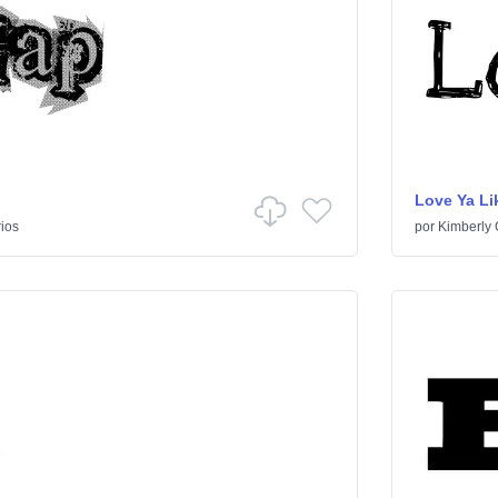
Love Ya Lik
ios
por
Kimberly