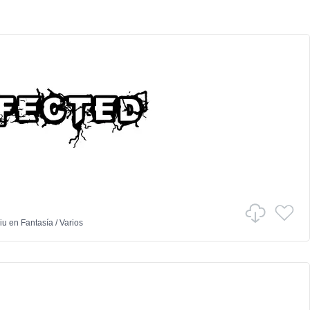
iu
en
Fantasía
/
Varios