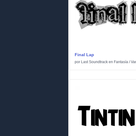
Final Lap
por
Last Soundtrack
en
Fantasía
/
Var