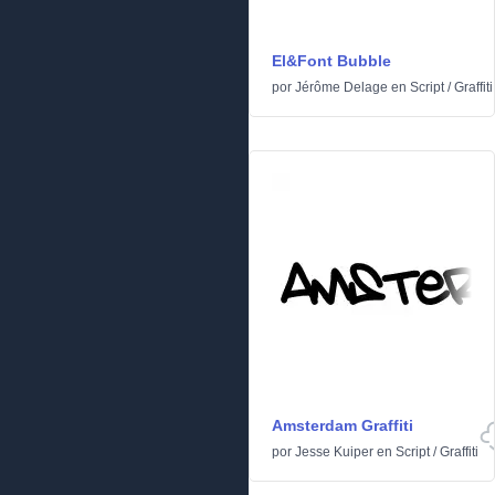
El&Font Bubble
por
Jérôme Delage
en
Script
/
Graffiti
Amsterdam Graffiti
por
Jesse Kuiper
en
Script
/
Graffiti