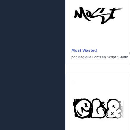
Most Wasted
por
Magique Fonts
en
Script
/
Graffiti