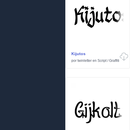
Kijutos
por
twinletter
en
Script
/
Graffiti