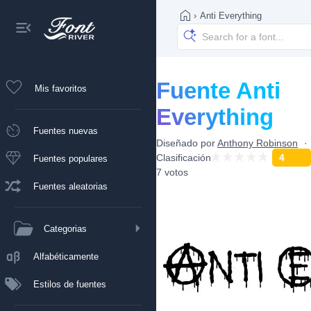
›
Anti Everything
Fuente Anti
Mis favoritos
Everything
Fuentes nuevas
Diseñado por
Anthony Robinson
Clasificación
4
Fuentes populares
7 votos
Fuentes aleatorias
Categorias
Alfabéticamente
Estilos de fuentes