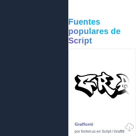
Fuentes
populares de
Script
Graffonti
por
fontvir.us
en
Script
/
Graffiti