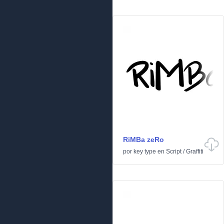
RiMBa zeRo
por
key type
en
Script
/
Graffiti