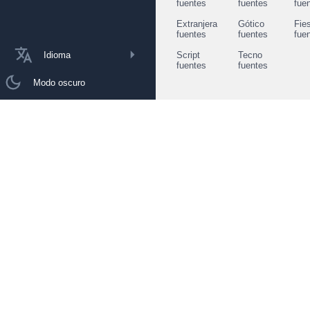
fuentes
fuentes
fue
Extranjera
Gótico
Fie
fuentes
fuentes
fue
Idioma
Script
Tecno
fuentes
fuentes
Modo oscuro