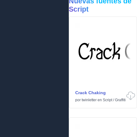
Nuevas fuentes de
Script
Crack Chaking
por
twinletter
en
Script
/
Graffiti