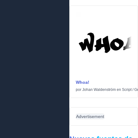
Whoa!
por
Johan Waldenström
en
Script
/
Gr
Advertisement