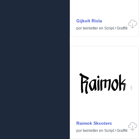
Gijkolt Risla
por
twinletter
en
Script
/
Graffiti
Raimok Skcoterc
por
twinletter
en
Script
/
Graffiti