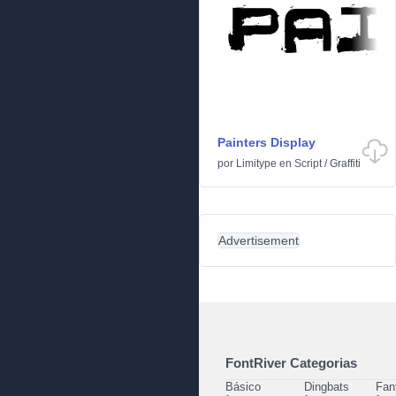
Painters Display
por
Limitype
en
Script
/
Graffiti
Advertisement
FontRiver Categorias
Básico
Dingbats
Fan