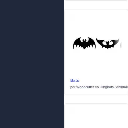
Bats
por
Woodcutter
en
Dingbats
/
Animal