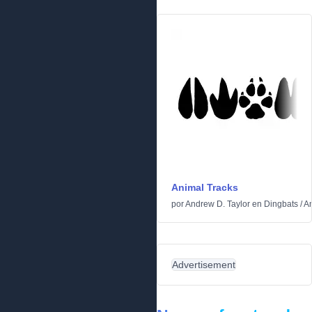
Animal Tracks
por
Andrew D. Taylor
en
Dingbats
/
A
Advertisement