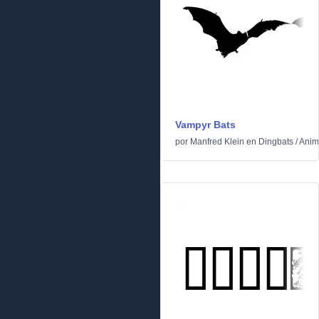
Vampyr Bats
por
Manfred Klein
en
Dingbats
/
Anim