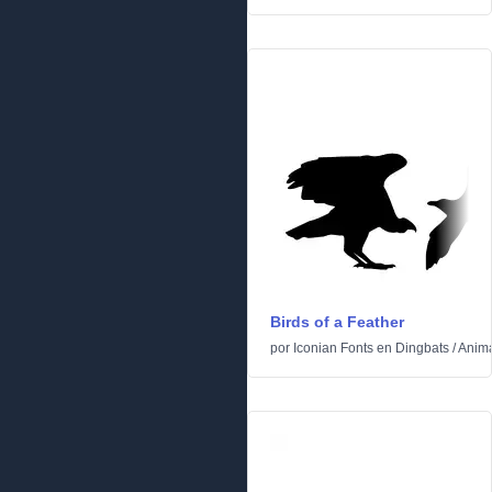
Birds of a Feather
por
Iconian Fonts
en
Dingbats
/
Anim