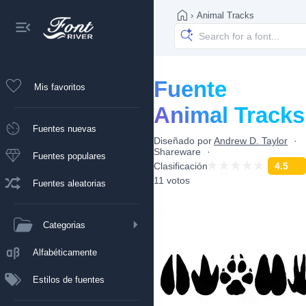
›
Animal Tracks
Fuente
Mis favoritos
Animal Tracks
Fuentes nuevas
Diseñado por
Andrew D. Taylor
Shareware
Fuentes populares
Clasificación
4.5
11 votos
Fuentes aleatorias
Categorias
Alfabéticamente
Estilos de fuentes