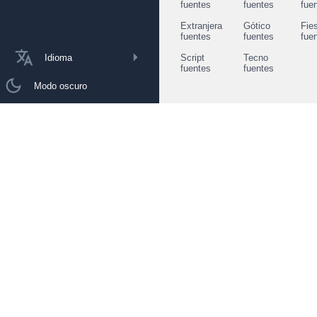
fuentes
fuentes
fue
Extranjera
Gótico
Fie
fuentes
fuentes
fue
Idioma
Script
Tecno
fuentes
fuentes
Modo oscuro