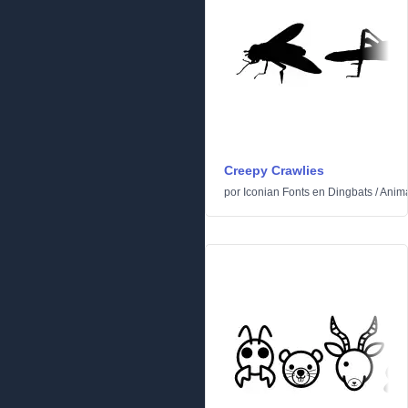
Creepy Crawlies
por
Iconian Fonts
en
Dingbats
/
Anim