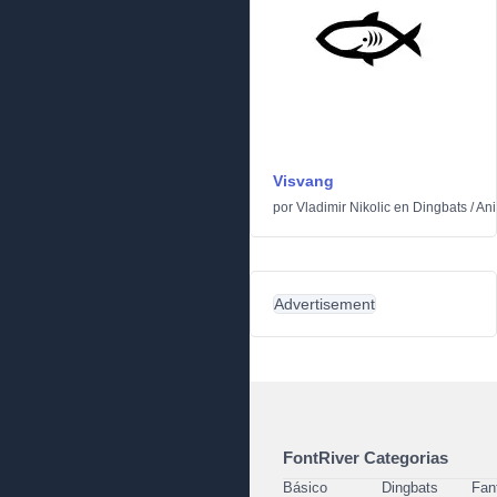
Visvang
por
Vladimir Nikolic
en
Dingbats
/
An
Advertisement
FontRiver Categorias
Básico
Dingbats
Fan