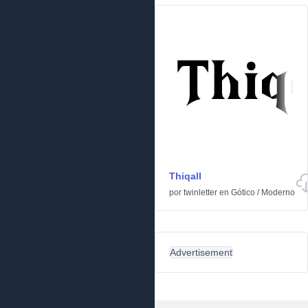
Thiqall
por
twinletter
en
Gótico
/
Moderno
Advertisement