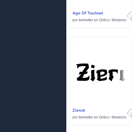
Age Of Taclmat
por
twinletter
en
Gótico
/
Moderno
Zieruk
por
twinletter
en
Gótico
/
Moderno