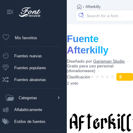
›
Afterkilly
Fuente
Mis favoritos
Afterkilly
Fuentes nuevas
Diseñado por
Garisman Studio
Gratis para uso personal
Fuentes populares
(donationware)
Clasificación
5
Fuentes aleatorias
1 voto
Categorias
Alfabéticamente
Estilos de fuentes