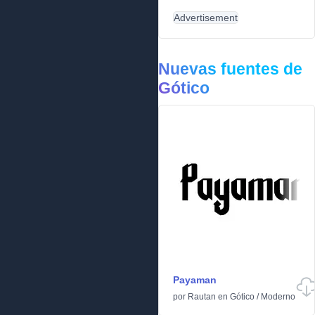
Advertisement
Nuevas fuentes de
Gótico
Payaman
por
Rautan
en
Gótico
/
Moderno