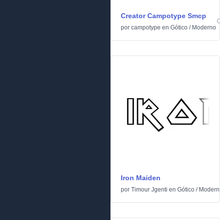
Creator Campotype Smcp
por
campotype
en
Gótico
/
Moderno
Iron Maiden
por
Timour Jgenti
en
Gótico
/
Modern