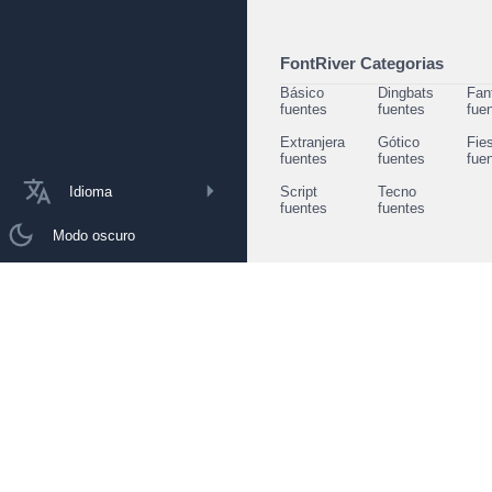
FontRiver Categorias
Básico
Dingbats
Fan
fuentes
fuentes
fue
Extranjera
Gótico
Fie
fuentes
fuentes
fue
Idioma
Script
Tecno
fuentes
fuentes
Modo oscuro