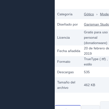
Categoría
Gótico
›
Mode
Diseñado por
Garisman Studi
Gratis para uso
Licencia
personal
(donationware)
20 de febrero d
Fecha añadida
2019
TrueType (.ttf)
,
Formato
estilo
Descargas
535
Tamaño del
462 KB
archivo