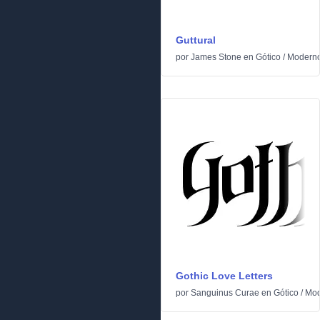
Guttural
por
James Stone
en
Gótico
/
Modern
Gothic Love Letters
por
Sanguinus Curae
en
Gótico
/
Mod