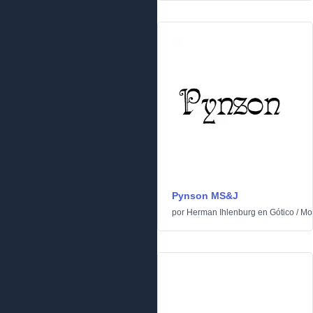
Pynson MS&J
por
Herman Ihlenburg
en
Gótico
/
Mo