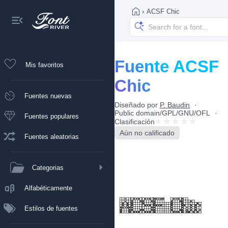
›
ACSF Chic
Fuente ACSF
Mis favoritos
Chic
Fuentes nuevas
Diseñado por
P. Baudin
Public domain/GPL/GNU/OFL
Fuentes populares
Clasificación
Aún no calificado
Fuentes aleatorias
Categorias
Alfabéticamente
Estilos de fuentes