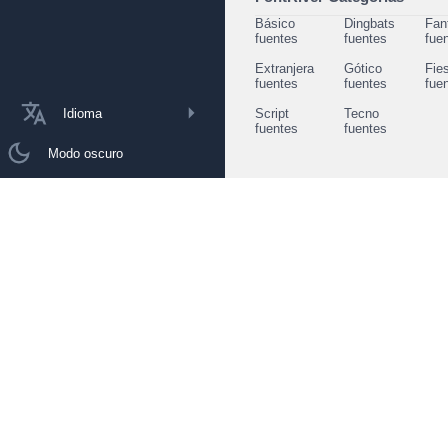
Básico
Dingbats
Fan
fuentes
fuentes
fue
Extranjera
Gótico
Fie
fuentes
fuentes
fue
Idioma
Script
Tecno
fuentes
fuentes
Modo oscuro