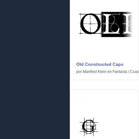
Old Constructed Caps
por
Manfred Klein
en
Fantasía
/
Cuad