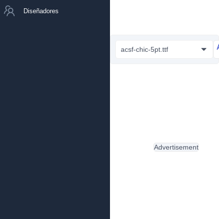
Diseñadores
acsf-chic-5pt.ttf
Advertisement