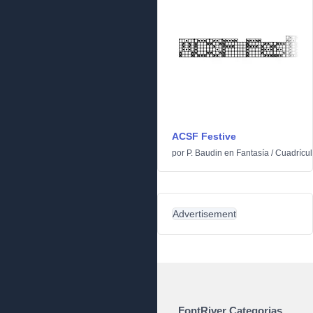
ACSF Festive
por
P. Baudin
en
Fantasía
/
Cuadrícul
Advertisement
FontRiver Categorias