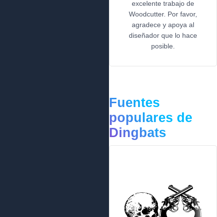
excelente trabajo de
Woodcutter. Por favor,
agradece y apoya al
diseñador que lo hace
posible.
Fuentes
populares de
Dingbats