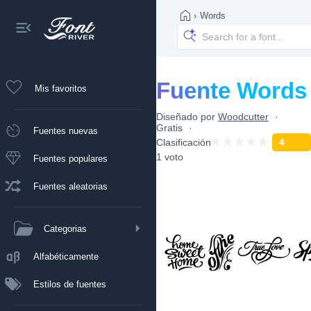
›
Words
Fuente Words
Mis favoritos
Diseñado por
Woodcutter
Gratis
Fuentes nuevas
Clasificación
4
1 voto
Fuentes populares
Fuentes aleatorias
Categorias
Alfabéticamente
Estilos de fuentes