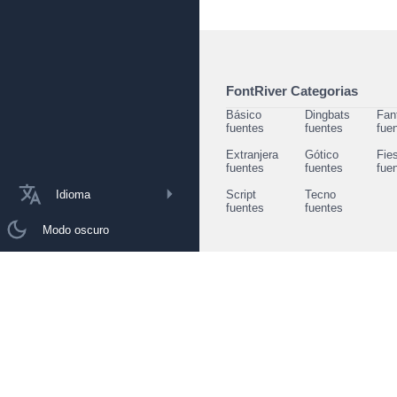
FontRiver Categorias
Básico
Dingbats
Fan
fuentes
fuentes
fue
Extranjera
Gótico
Fie
fuentes
fuentes
fue
Idioma
Script
Tecno
fuentes
fuentes
Modo oscuro