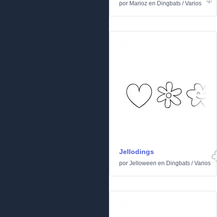
por
Marioz
en
Dingbats
/
Varios
Jellodings
por
Jelloween
en
Dingbats
/
Varios