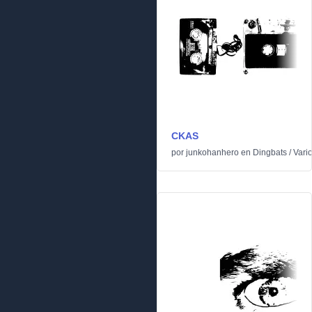
CKAS
por
junkohanhero
en
Dingbats
/
Vari