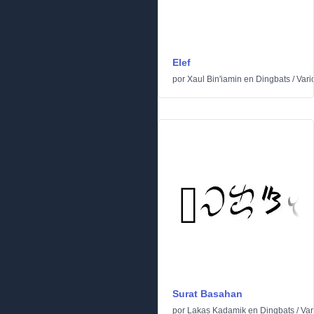
Elef
por
Xaul Bin'iamin
en
Dingbats
/
Vari
Surat Basahan
por
Lakas Kadamik
en
Dingbats
/
Var