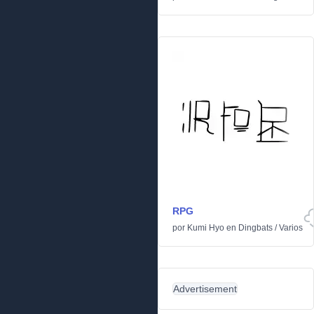
RPG
por
Kumi Hyo
en
Dingbats
/
Varios
Advertisement