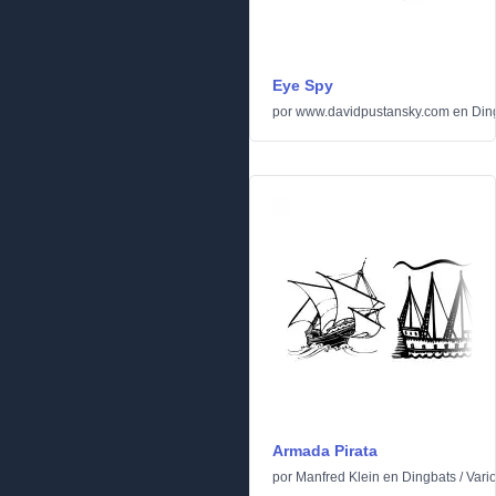
Eye Spy
por
www.davidpustansky.com
en
Din
Armada Pirata
por
Manfred Klein
en
Dingbats
/
Vari