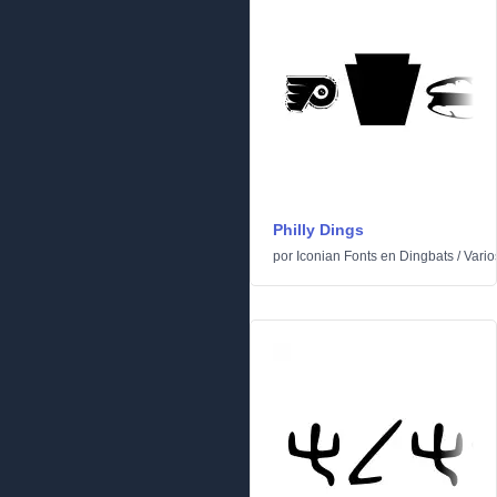
Philly Dings
por
Iconian Fonts
en
Dingbats
/
Vario