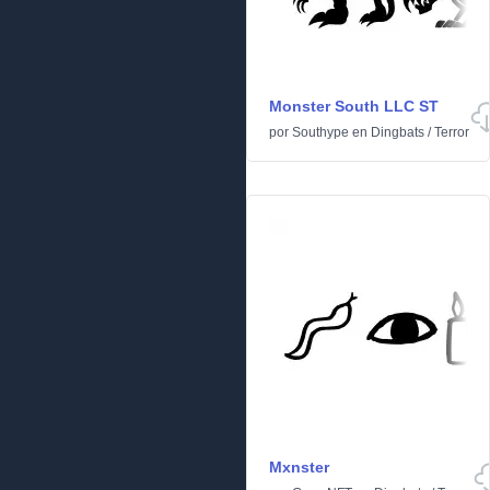
Monster South LLC ST
por
Southype
en
Dingbats
/
Terror
Mxnster