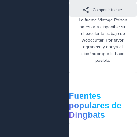
Compartir fuente
La fuente Vintage Poison
no estaría disponible sin
el excelente trabajo de
Woodcutter. Por favor,
agradece y apoya al
diseñador que lo hace
posible.
Fuentes
populares de
Dingbats