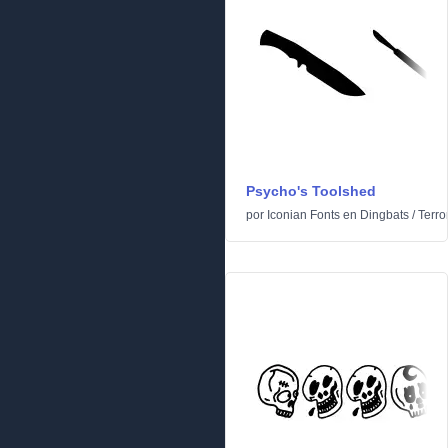
Psycho's Toolshed
por
Iconian Fonts
en
Dingbats
/
Terro