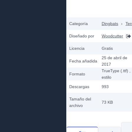
Categoría
Dingbats
›
Ter
Diseñado por
Woodcutter
Licencia
Gratis
25 de abril de
Fecha añadida
2017
TrueType (.ttf)
,
Formato
estilo
Descargas
993
Tamaño del
73 KB
archivo