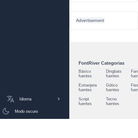
Advertisement
FontRiver Categorias
Básico
Dingbats
Fan
fuentes
fuentes
fue
Extranjera
Gótico
Fie
fuentes
fuentes
fue
Idioma
Script
Tecno
fuentes
fuentes
Modo oscuro