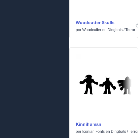
Woodcutter Skulls
por
Woodcutter
en
Dingbats
/
Terror
Kinnihuman
por
Iconian Fonts
en
Dingbats
/
Terro