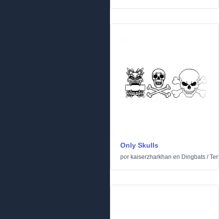
Only Skulls
por
kaiserzharkhan
en
Dingbats
/
Ter