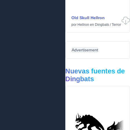
Old Skull Hellron
por
Hellron
en
Dingbats
/
Terror
Advertisement
Nuevas fuentes de
Dingbats