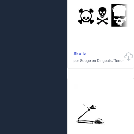
Skullz
por
Googe
en
Dingbats
/
Terror