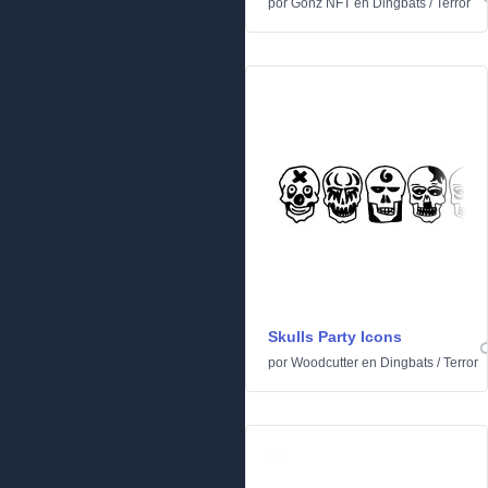
por
Gonz NFT
en
Dingbats
/
Terror
Skulls Party Icons
por
Woodcutter
en
Dingbats
/
Terror