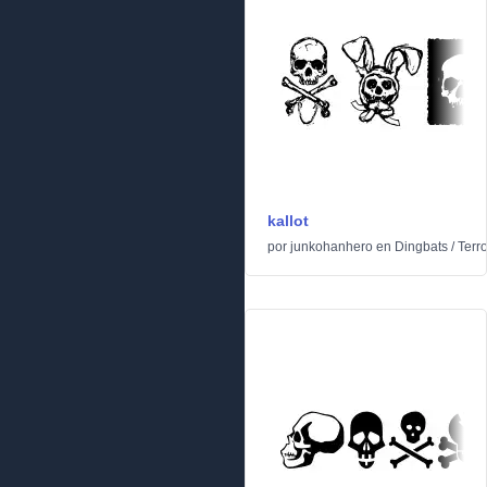
kallot
por
junkohanhero
en
Dingbats
/
Terro