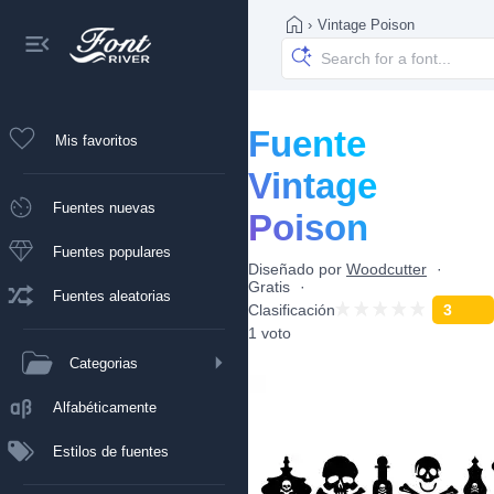
›
Vintage Poison
Fuente
Mis favoritos
Vintage
Fuentes nuevas
Poison
Fuentes populares
Diseñado por
Woodcutter
Gratis
Fuentes aleatorias
Clasificación
3
1 voto
Categorias
Alfabéticamente
Estilos de fuentes