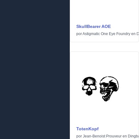
SkullBearer AOE
por
Astigmatic One Eye Foundry
en
D
TotenKopf
por
Jean-Benoist Prouveur
en
Dingb