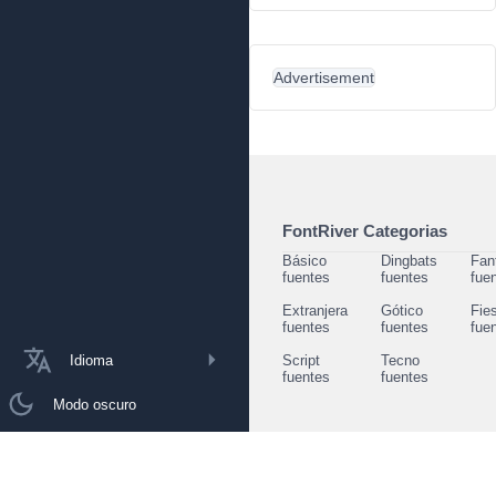
Advertisement
FontRiver Categorias
Básico
Dingbats
Fan
fuentes
fuentes
fue
Extranjera
Gótico
Fie
fuentes
fuentes
fue
Idioma
Script
Tecno
fuentes
fuentes
Modo oscuro