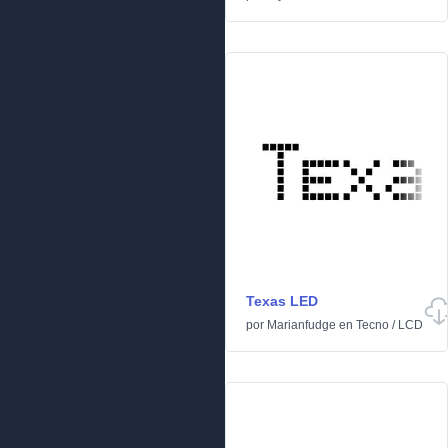
Texas LED
por
Marianfudge
en
Tecno
/
LCD