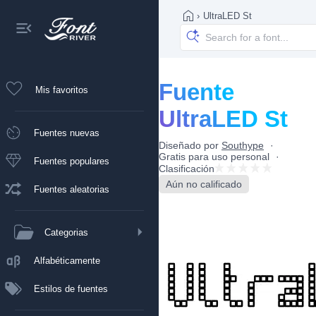
›
UltraLED St
Fuente
Mis favoritos
UltraLED St
Fuentes nuevas
Diseñado por
Southype
Gratis para uso personal
Fuentes populares
Clasificación
Aún no calificado
Fuentes aleatorias
Categorias
Alfabéticamente
Estilos de fuentes