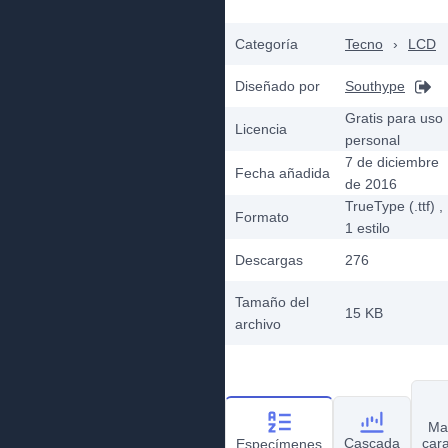
Categoría
Tecno
›
LCD
Diseñado por
Southype
Gratis para uso
Licencia
personal
7 de diciembre
Fecha añadida
de 2016
TrueType (.ttf)
,
Formato
1
estilo
Descargas
276
Tamaño del
15 KB
archivo
Ma
Cascada
car
Especímenes