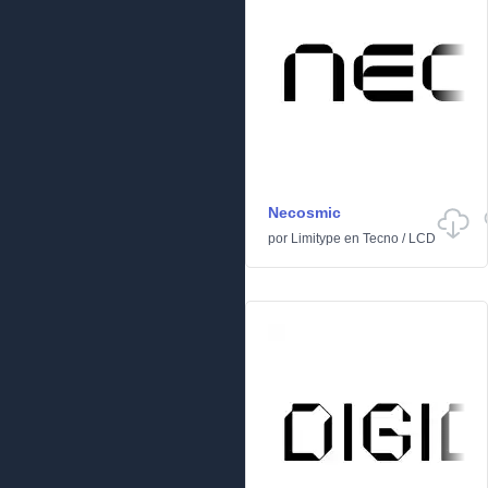
Necosmic
por
Limitype
en
Tecno
/
LCD