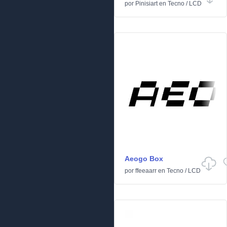
por
Pinisiart
en
Tecno
/
LCD
Aeogo Box
por
ffeeaarr
en
Tecno
/
LCD