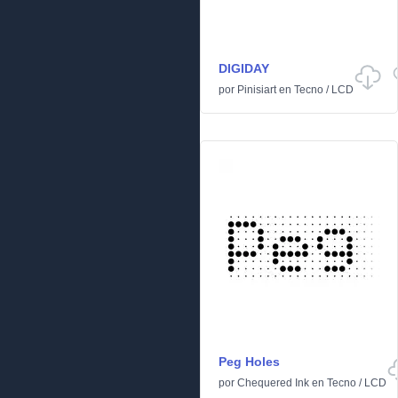
DIGIDAY
por
Pinisiart
en
Tecno
/
LCD
Peg Holes
por
Chequered Ink
en
Tecno
/
LCD