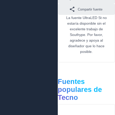
Compartir fuente
La fuente UltraLED St no
estaría disponible sin el
excelente trabajo de
Southype. Por favor,
agradece y apoya al
diseñador que lo hace
posible.
Fuentes
populares de
Tecno