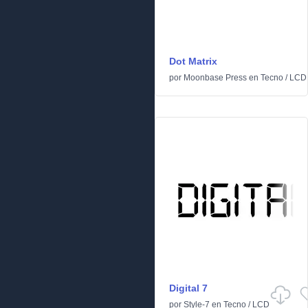
Dot Matrix
por
Moonbase Press
en
Tecno
/
LCD
Digital 7
por
Style-7
en
Tecno
/
LCD