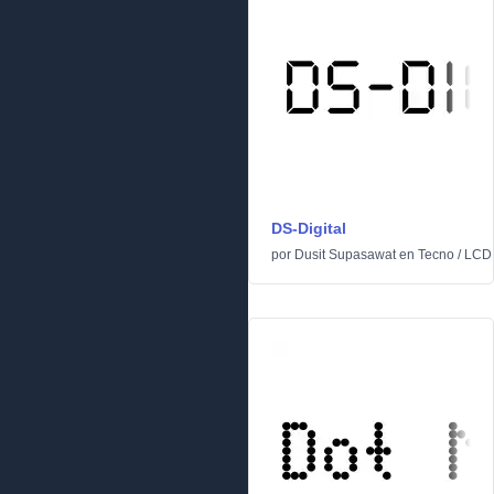
DS-Digital
por
Dusit Supasawat
en
Tecno
/
LCD