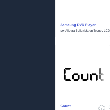
Samsung DVD Player
por
Allegra Bellavista
en
Tecno
/
LCD
Count