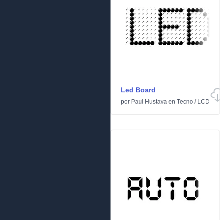
Led Board
por
Paul Hustava
en
Tecno
/
LCD