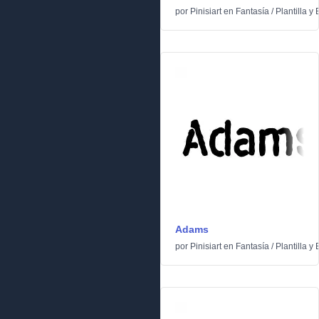
por
Pinisiart
en
Fantasía
/
Plantilla y 
Adams
por
Pinisiart
en
Fantasía
/
Plantilla y 