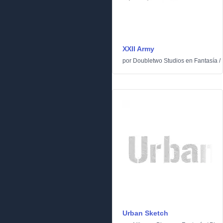
XXII Army
por
Doubletwo Studios
en
Fantasía
/
Urban Sketch