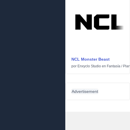
NCL Monster Beast
por
Enxyclo Studio
en
Fantasía
/
Plan
Advertisement