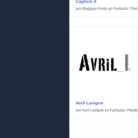
Capture it
por
Magique Fonts
en
Fantasía
/
Plan
Avril Lavigne
por
Avril Lavigne
en
Fantasía
/
Plantil