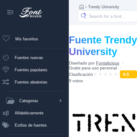
›
Trendy University
Fuente Trendy
Mis favoritos
University
Fuentes nuevas
Diseñado por
Fontalicious
Gratis para uso personal
Fuentes populares
Clasificación
4.5
9 votos
Fuentes aleatorias
Categorias
Alfabéticamente
Estilos de fuentes