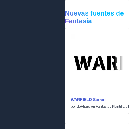
Nuevas fuentes de
Fantasía
WARFIELD Stencil
por
deFharo
en
Fantasía
/
Plantilla y 