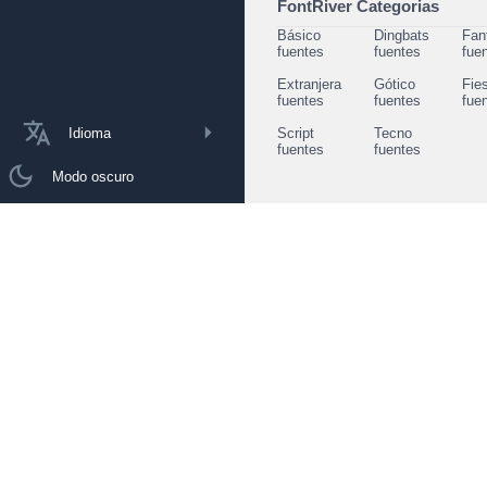
FontRiver Categorias
Básico
Dingbats
Fan
fuentes
fuentes
fue
Extranjera
Gótico
Fie
fuentes
fuentes
fue
Idioma
Script
Tecno
fuentes
fuentes
Modo oscuro