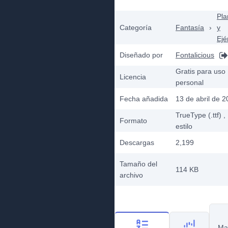
Plan
Categoría
Fantasía
›
y
Ejé
Diseñado por
Fontalicious
Gratis para uso
Licencia
personal
Fecha añadida
13 de abril de 
TrueType (.ttf)
,
Formato
estilo
Descargas
2,199
Tamaño del
114 KB
archivo
Ma