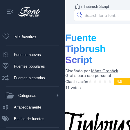
›
Tipbrush Script
Fuente
Mis favoritos
Tipbrush
Fuentes nuevas
Script
Fuentes populares
Diseñado por
Måns Grebäck
Gratis para uso personal
Fuentes aleatorias
Clasificación
4.5
11 votos
Categorias
Alfabéticamente
Estilos de fuentes