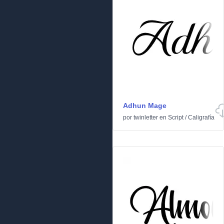
Adhun Mage
por
twinletter
en
Script
/
Caligrafía