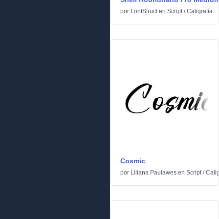
por
FontStruct
en
Script
/
Caligrafía
Cosmic
por
Liliana Paulawes
en
Script
/
Calig