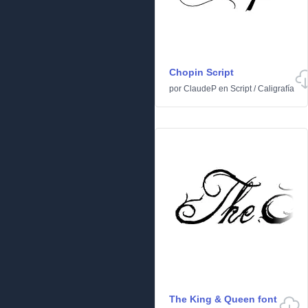
Chopin Script
por
ClaudeP
en
Script
/
Caligrafía
The King & Queen font