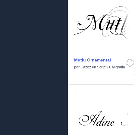
Mutlu Ornamental
por
Gazoz
en
Script
/
Caligrafía