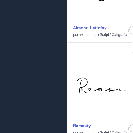
Almond Lattefay
por
twinletter
en
Script
/
Caligrafía
Ramsuty
por
twinletter
en
Script
/
Caligrafía