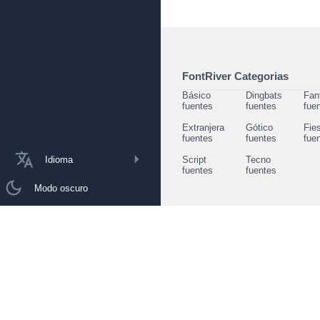
FontRiver Categorias
Básico
Dingbats
Fan
fuentes
fuentes
fue
Extranjera
Gótico
Fie
fuentes
fuentes
fue
Idioma
Script
Tecno
fuentes
fuentes
Modo oscuro