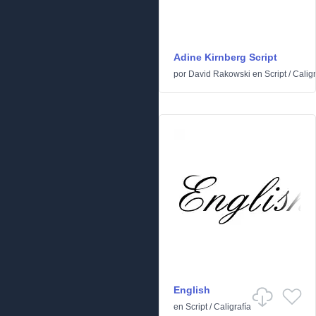
Adine Kirnberg Script
por
David Rakowski
en
Script
/
Caligr
English
en
Script
/
Caligrafía