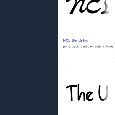
NCL Bendstag
por
Enxyclo Studio
en
Script
/
Varios