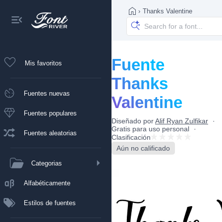
›
Thanks Valentine
Fuente
Mis favoritos
Thanks
Fuentes nuevas
Valentine
Fuentes populares
Diseñado por
Alif Ryan Zulfikar
Gratis para uso personal
Fuentes aleatorias
Clasificación
Aún no calificado
Categorias
Alfabéticamente
Estilos de fuentes