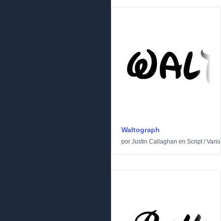
Waltograph
por
Justin Callaghan
en
Script
/
Vario