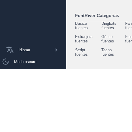
FontRiver Categorias
Básico
Dingbats
Fan
fuentes
fuentes
fue
Extranjera
Gótico
Fie
fuentes
fuentes
fue
Idioma
Script
Tecno
fuentes
fuentes
Modo oscuro