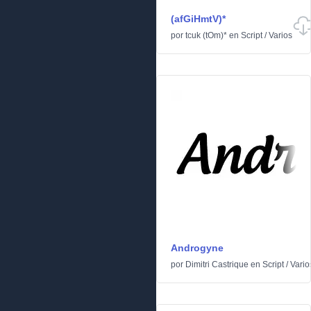
(afGiHmtV)*
por
tcuk (tOm)*
en
Script
/
Varios
Androgyne
por
Dimitri Castrique
en
Script
/
Vario