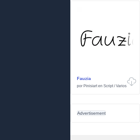
Fauzia
por
Pinisiart
en
Script
/
Varios
Advertisement