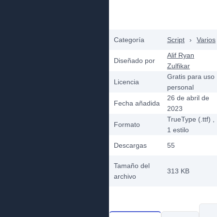
Categoría
Script
›
Varios
Alif Ryan
Diseñado por
Zulfikar
Gratis para uso
Licencia
personal
26 de abril de
Fecha añadida
2023
TrueType (.ttf)
,
Formato
1
estilo
Descargas
55
Tamaño del
313 KB
archivo