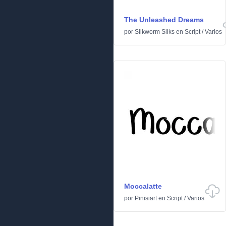
The Unleashed Dreams
por
Silkworm Silks
en
Script
/
Varios
Moccalatte
por
Pinisiart
en
Script
/
Varios