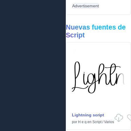
Advertisement
Nuevas fuentes de
Script
Lightning script
por
H e q
en
Script
/
Varios