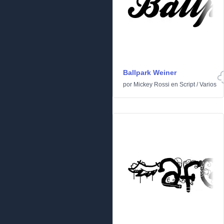
Ballpark Weiner
por
Mickey Rossi
en
Script
/
Varios