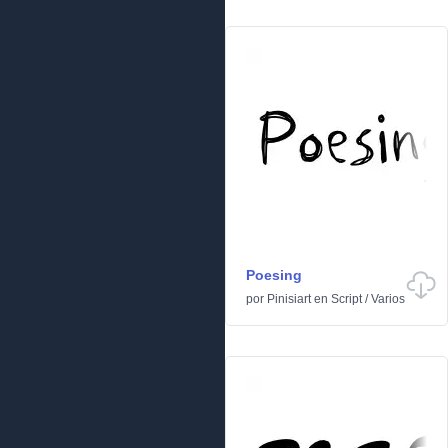
Poesing
por
Pinisiart
en
Script
/
Varios