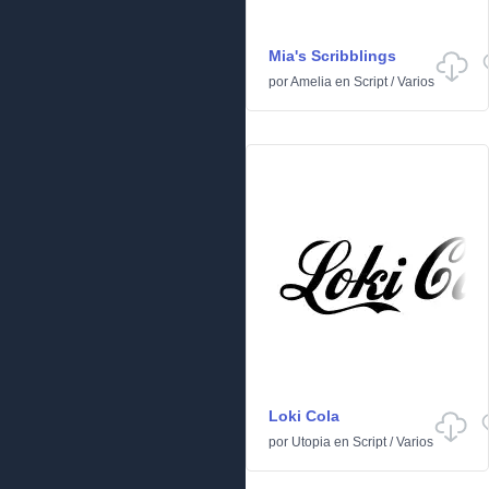
Mia's Scribblings
por
Amelia
en
Script
/
Varios
Loki Cola
por
Utopia
en
Script
/
Varios