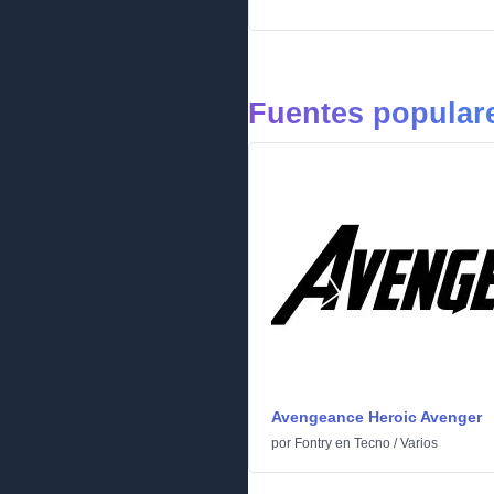
Fuentes popular
Avengeance Heroic Avenger
por
Fontry
en
Tecno
/
Varios