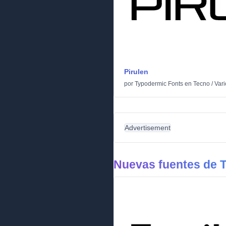
Pirulen
por
Typodermic Fonts
en
Tecno
/
Vari
Advertisement
Nuevas fuentes de 