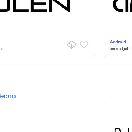
Android
os
por
sledgeH
Tecno