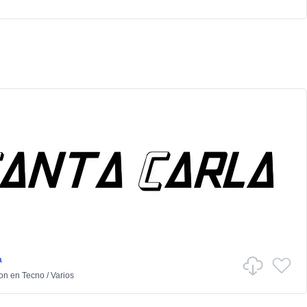
a
ton
en
Tecno
/
Varios