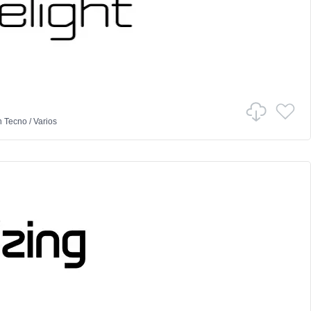
n
Tecno
/
Varios