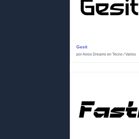
Gesit
por
Aivos Dreams
en
Tecno
/
Varios