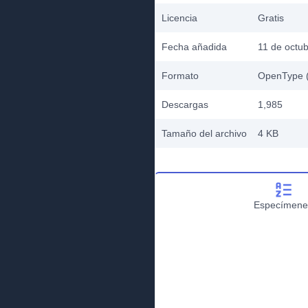
Licencia
Gratis
Fecha añadida
11 de octu
Formato
OpenType (
Descargas
1,985
Tamaño del archivo
4 KB
Especímene