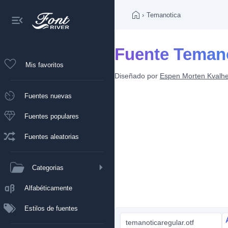
›
Temanotica
Fuente Teman
Mis favoritos
Diseñado por
Espen Morten Kvalh
Fuentes nuevas
Fuentes populares
Fuentes aleatorias
Categorias
Alfabéticamente
Estilos de fuentes
temanoticaregular.otf