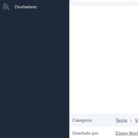
Diseñadores
Categoría
Tecno
›
V
Diseñado por
Espen Mort