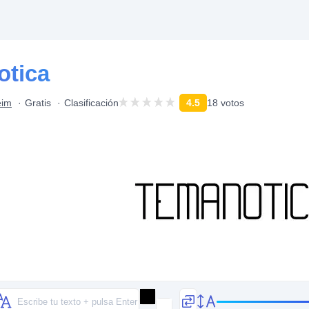
otica
eim
Gratis
Clasificación
4.5
18 votos