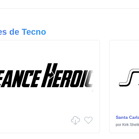
es de Tecno
Santa Carl
por
Kirk Shel