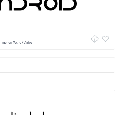
ammer
en
Tecno
/
Varios