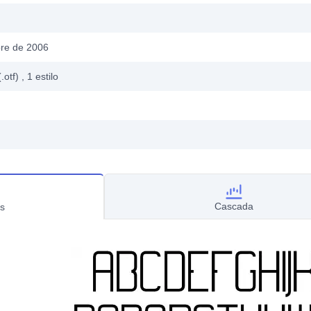
bre de 2006
.otf)
, 1
estilo
Cascada
s