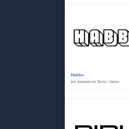
Habbo
por
Juanplav
en
Tecno
/
Varios