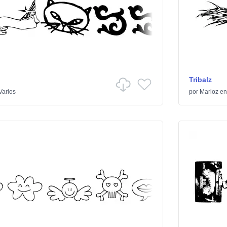
Tribalz
Varios
por
Marioz
e