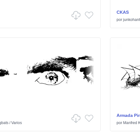
CKAS
por
junkohan
Armada Pir
gbats
/
Varios
por
Manfred K