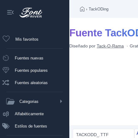
›
TackODing
Fuente TackO
Mis favoritos
Diseñado por
Tack-O-Rama
Grat
Fuentes nuevas
Fuentes populares
Fuentes aleatorias
Categorias
Alfabéticamente
Estilos de fuentes
TACKODD_.TTF