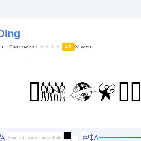
Ding
is
Clasificación
4.5
24 votos