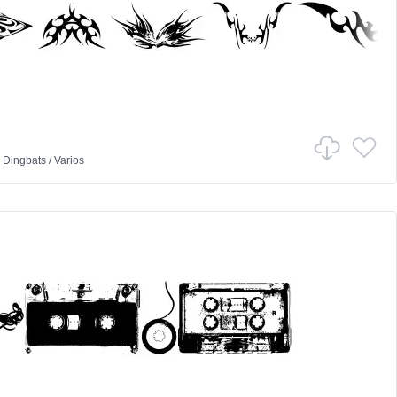
n
Dingbats
/
Varios