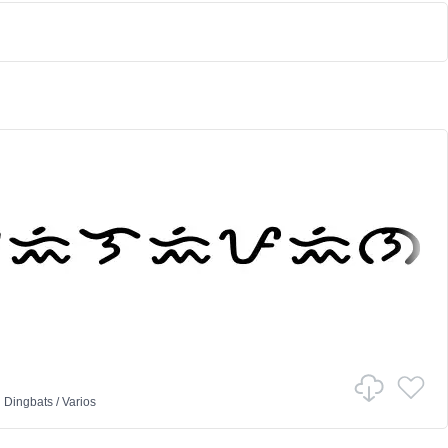
n
Dingbats
/
Varios