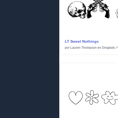
LT Sweet Nothings
por
Lauren Thompson
en
Dingbats
/