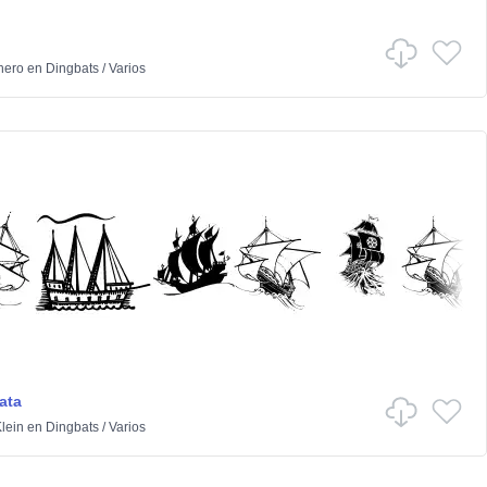
hero
en
Dingbats
/
Varios
ata
lein
en
Dingbats
/
Varios