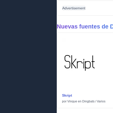
Advertisement
Nuevas fuentes de 
Skript
por
Vinque
en
Dingbats
/
Varios