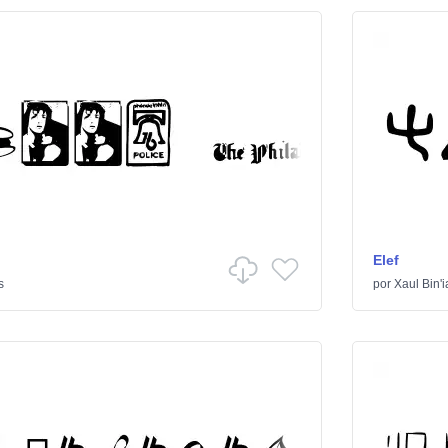
Elef
s
por
Xaul Bin'