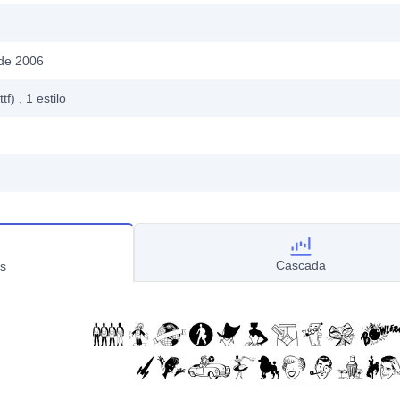
 de 2006
ttf)
, 1
estilo
Cascada
s