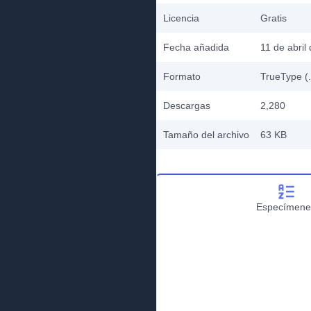
Licencia
Gratis
Fecha añadida
11 de abril
Formato
TrueType (.
Descargas
2,280
Tamaño del archivo
63 KB
Especímene