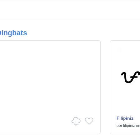
Dingbats
Filipiniz
por
filipiniz
e