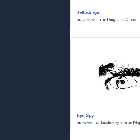
Jellodings
por
Jelloween
en
Dingbats
/
Varios
Eye Spy
por
www.davidpustansky.com
en
Din