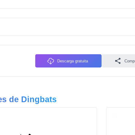
Descarga gratuita
Compa
es de Dingbats