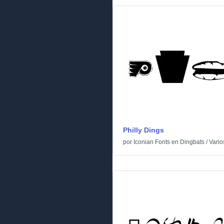
Philly Dings
por
Iconian Fonts
en
Dingbats
/
Vario