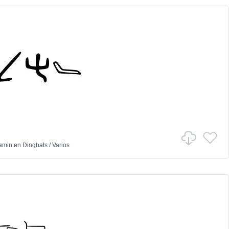
iamin
en
Dingbats
/
Varios