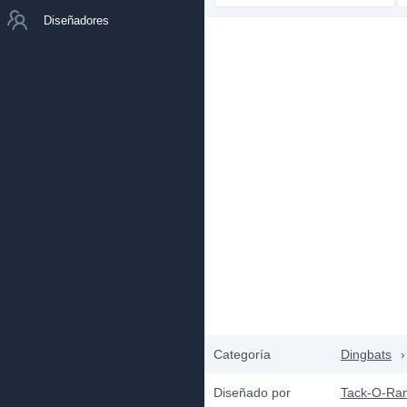
Diseñadores
Categoría
Dingbats
›
Diseñado por
Tack-O-Ra