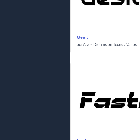
Gesit
por
Aivos Dreams
en
Tecno
/
Varios