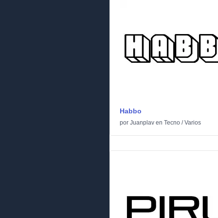
Habbo
por
Juanplav
en
Tecno
/
Varios