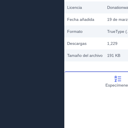
Licencia
Donationw
Fecha añadida
19 de marz
Formato
TrueType (.
Descargas
1,229
Tamaño del archivo
191 KB
Especímene