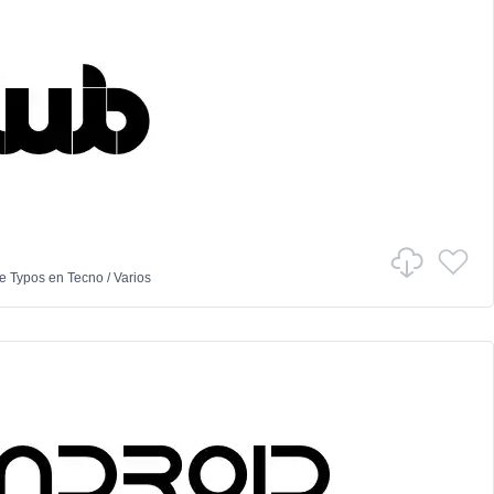
e Typos
en
Tecno
/
Varios