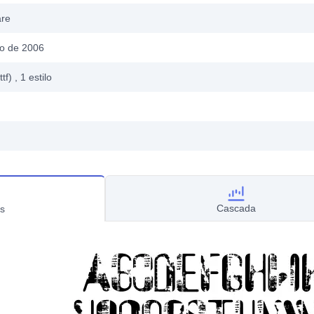
are
o de 2006
ttf)
, 1
estilo
Cascada
s