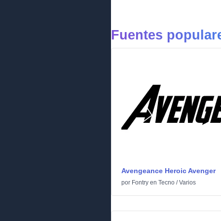
Fuentes popular
Avengeance Heroic Avenger
por
Fontry
en
Tecno
/
Varios