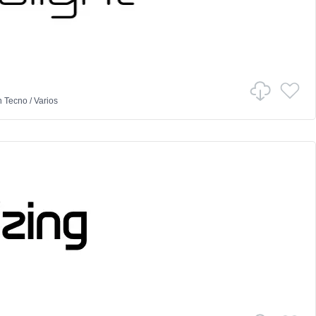
n
Tecno
/
Varios