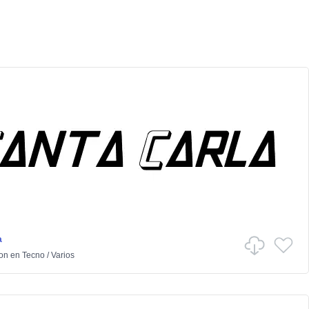
a
ton
en
Tecno
/
Varios