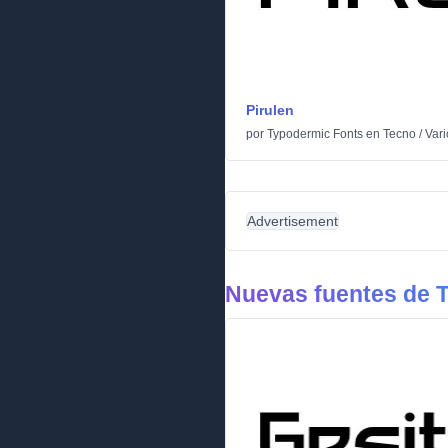
Pirulen
por
Typodermic Fonts
en
Tecno
/
Vari
Advertisement
Nuevas fuentes de 