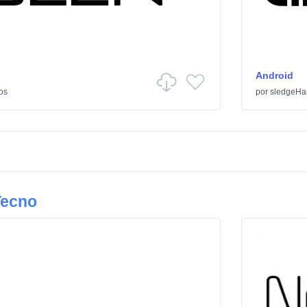
Android
os
por
sledgeH
Tecno