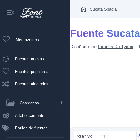
›
Sucata Spacial
Fuente Sucata
Mis favoritos
Diseñado por
Fabrika De Typos
Fuentes nuevas
Fuentes populares
Fuentes aleatorias
Categorias
Alfabéticamente
Estilos de fuentes
SUCAS___.TTF