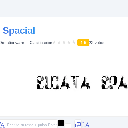
 Spacial
Donationware
Clasificación
4.5
22 votos