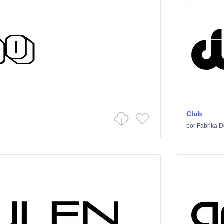
Club
por
Fabrika D