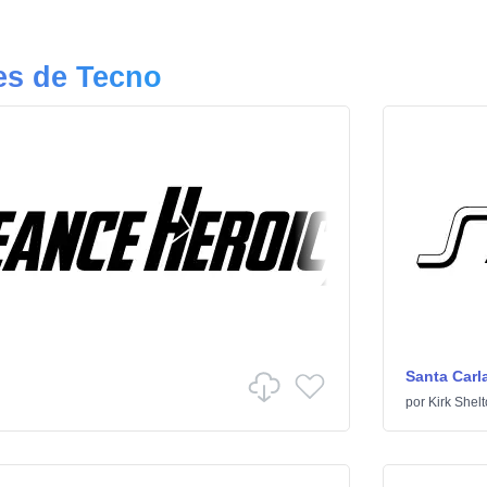
es de Tecno
Santa Carl
por
Kirk Shel