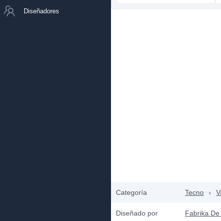
Diseñadores
Categoría
Tecno
›
V
Diseñado por
Fabrika De