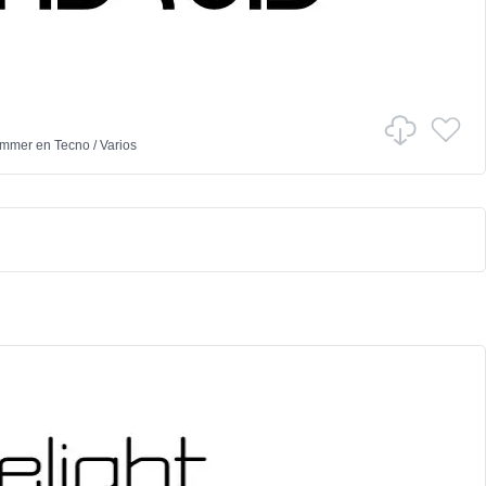
ammer
en
Tecno
/
Varios