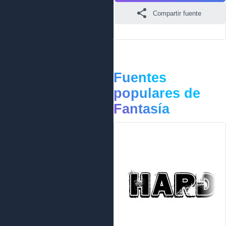
Compartir fuente
Fuentes
populares de
Fantasía