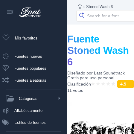
›
Stoned Wash 6
Fuente
Mis favoritos
Stoned Wash
Fuentes nuevas
6
Fuentes populares
Diseñado por
Last Soundtrack
Gratis para uso personal
Fuentes aleatorias
Clasificación
4.5
11 votos
Categorias
Alfabéticamente
Estilos de fuentes