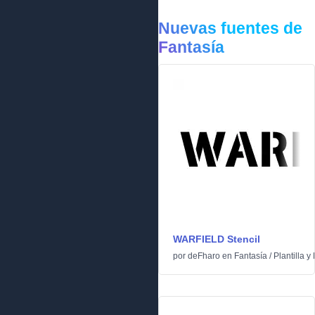
Nuevas fuentes de
Fantasía
WARFIELD Stencil
por
deFharo
en
Fantasía
/
Plantilla y 