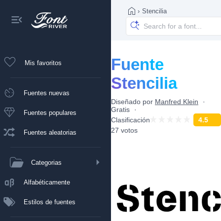
›
Stencilia
Fuente
Mis favoritos
Stencilia
Fuentes nuevas
Diseñado por
Manfred Klein
Gratis
Fuentes populares
Clasificación
4.5
27 votos
Fuentes aleatorias
Categorias
Alfabéticamente
Estilos de fuentes