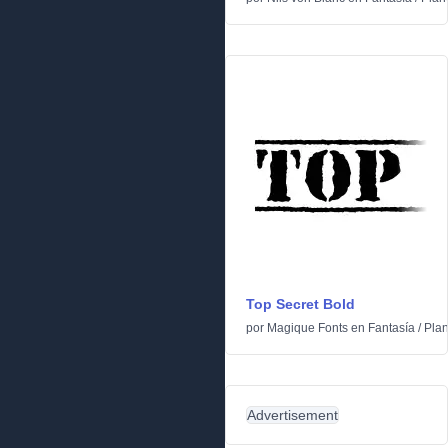
Top Secret Bold
por
Magique Fonts
en
Fantasía
/
Plan
Advertisement