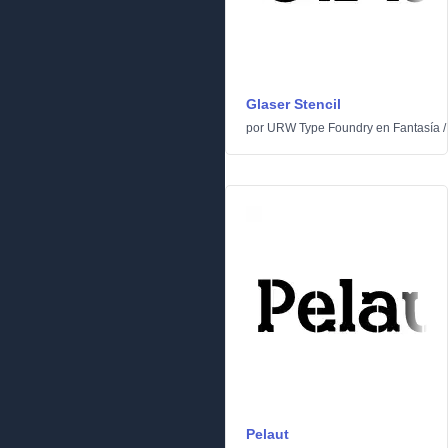
Glaser Stencil
por
URW Type Foundry
en
Fantasía
Pelaut