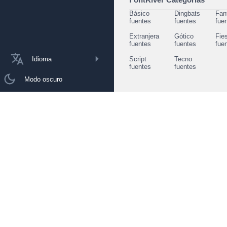
Básico
Dingbats
Fan
fuentes
fuentes
fue
Extranjera
Gótico
Fie
fuentes
fuentes
fue
Idioma
Script
Tecno
fuentes
fuentes
Modo oscuro