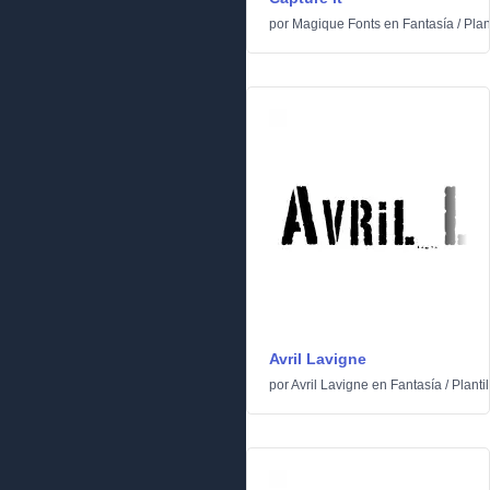
por
Magique Fonts
en
Fantasía
/
Plan
Avril Lavigne
por
Avril Lavigne
en
Fantasía
/
Plantil