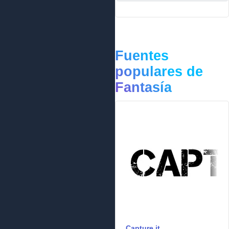
Fuentes
populares de
Fantasía
Capture it