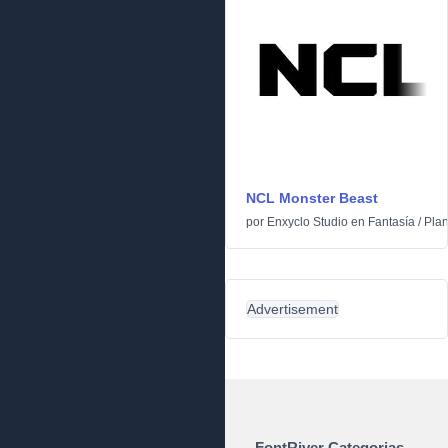
NCL Monster Beast
por
Enxyclo Studio
en
Fantasía
/
Plan
Advertisement
FontRiver Categorias