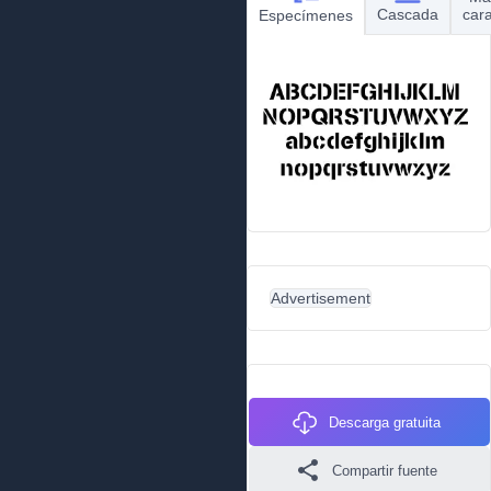
Cascada
car
Especímenes
Advertisement
Descarga gratuita
Compartir fuente