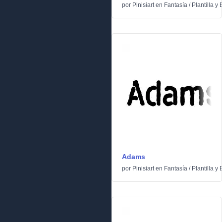
por
Pinisiart
en
Fantasía
/
Plantilla y 
Adams
por
Pinisiart
en
Fantasía
/
Plantilla y 