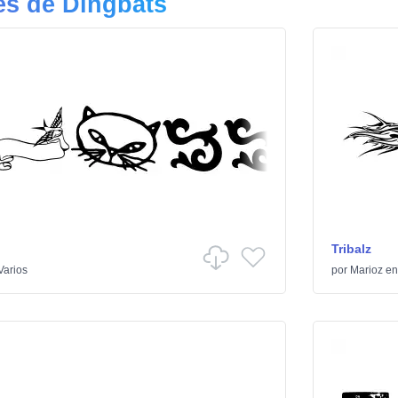
es de Dingbats
Tribalz
Varios
por
Marioz
e