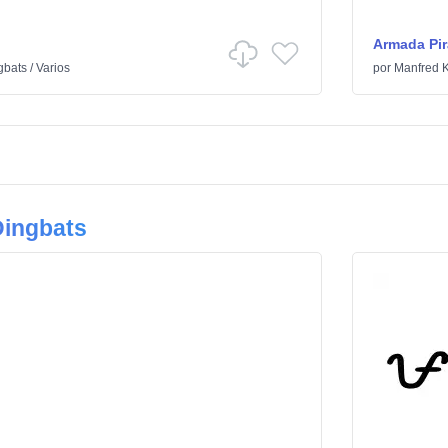
Armada Pir
gbats
/
Varios
por
Manfred K
Dingbats