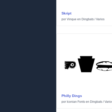
Skript
por
Vinque
en
Dingbats
/
Varios
Philly Dings
por
Iconian Fonts
en
Dingbats
/
Vario