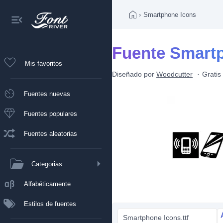
›
Smartphone Icons
Fuente Smart
Mis favoritos
Diseñado por
Woodcutter
Gratis
Fuentes nuevas
Fuentes populares
Fuentes aleatorias
Categorias
Alfabéticamente
Estilos de fuentes
Smartphone Icons.ttf