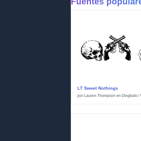
Fuentes popular
LT Sweet Nothings
por
Lauren Thompson
en
Dingbats
/