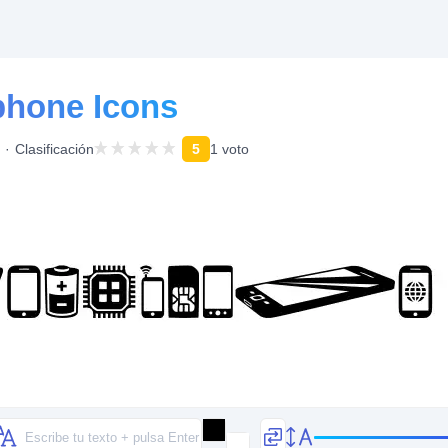
phone Icons
Clasificación
5
1 voto