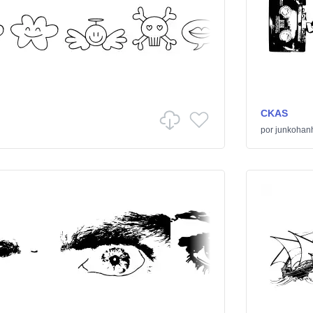
CKAS
por
junkohan