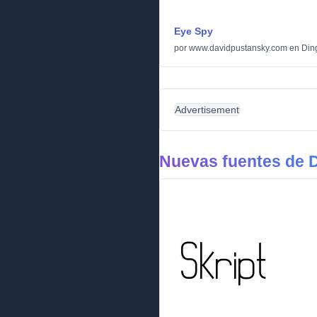
Eye Spy
por
www.davidpustansky.com
en
Din
Advertisement
Nuevas fuentes de 