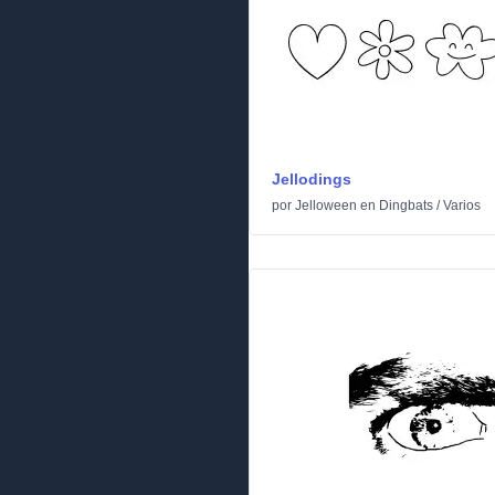
Jellodings
por
Jelloween
en
Dingbats
/
Varios