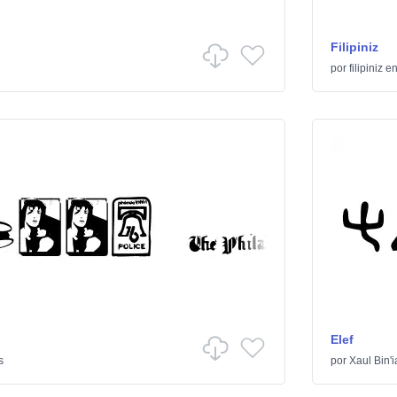
Filipiniz
por
filipiniz
e
Elef
s
por
Xaul Bin'