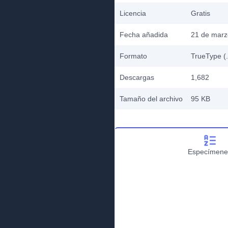
Licencia
Gratis
Fecha añadida
21 de marz
Formato
TrueType (.
Descargas
1,682
Tamaño del archivo
95 KB
Especímene