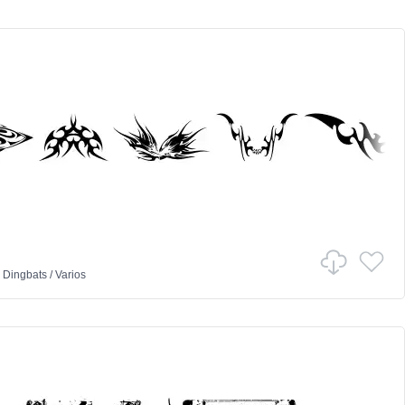
n
Dingbats
/
Varios