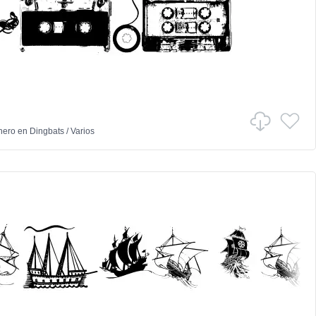
hero
en
Dingbats
/
Varios