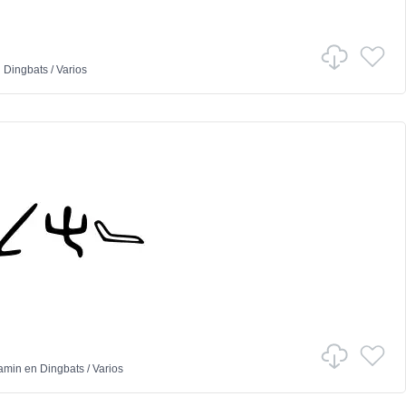
n
Dingbats
/
Varios
iamin
en
Dingbats
/
Varios