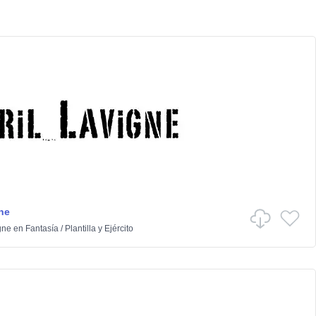
ne
gne
en
Fantasía
/
Plantilla y Ejército