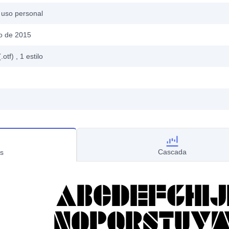
 uso personal
ro de 2015
.otf)
, 1
estilo
Cascada
s