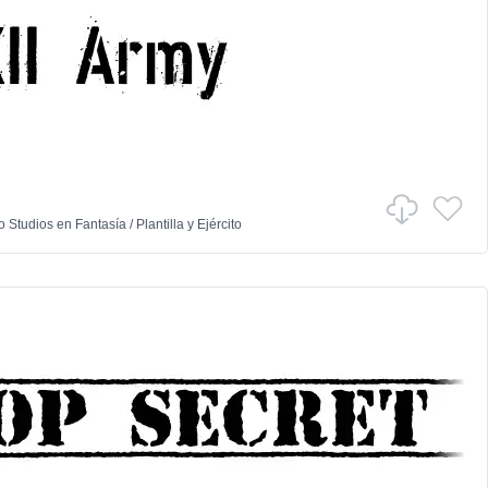
o Studios
en
Fantasía
/
Plantilla y Ejército