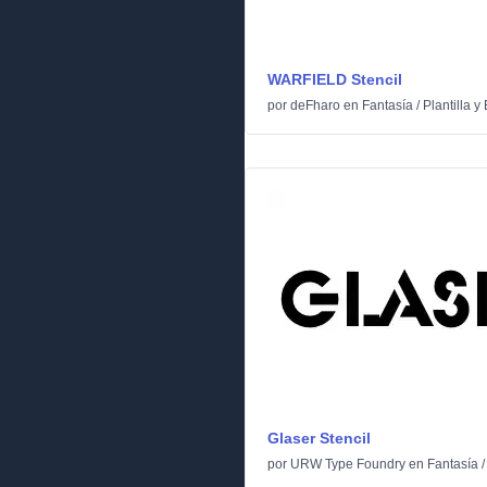
WARFIELD Stencil
por
deFharo
en
Fantasía
/
Plantilla y 
Glaser Stencil
por
URW Type Foundry
en
Fantasía