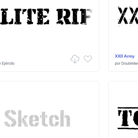
XXII Army
y Ejército
por
Doubletw