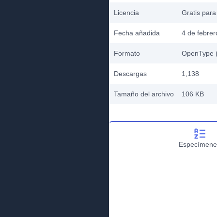
Licencia
Gratis para
Fecha añadida
4 de febre
Formato
OpenType (
Descargas
1,138
Tamaño del archivo
106 KB
Especímene