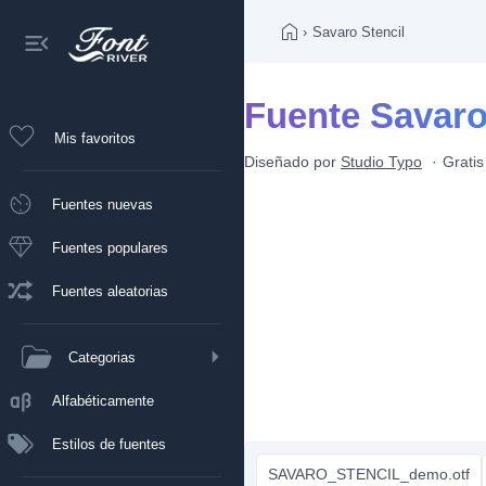
›
Savaro Stencil
Fuente Savaro
Mis favoritos
Diseñado por
Studio Typo
Gratis
Fuentes nuevas
Fuentes populares
Fuentes aleatorias
Categorias
Alfabéticamente
Estilos de fuentes
SAVARO_STENCIL_demo.otf