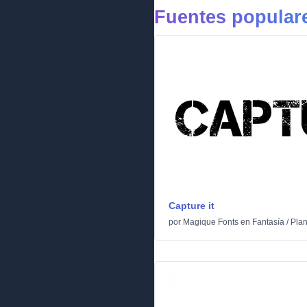
Fuentes populare
Capture it
por
Magique Fonts
en
Fantasía
/
Plan