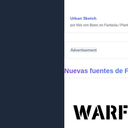
Urban Sketch
por
Nils von Blanc
en
Fantasía
/
Plant
Advertisement
Nuevas fuentes de F