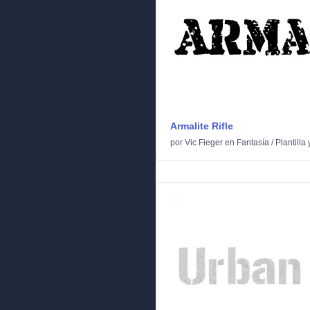
Armalite Rifle
por
Vic Fieger
en
Fantasía
/
Plantilla 