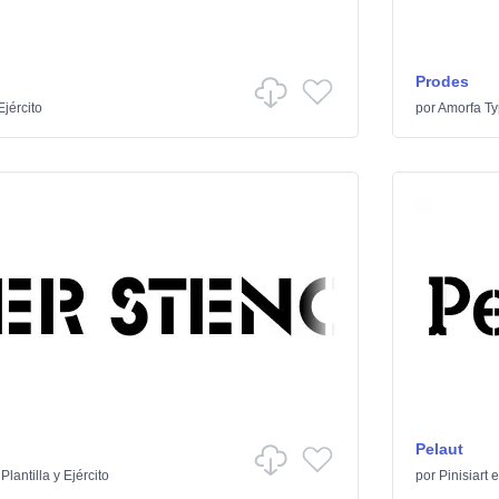
Prodes
Ejército
por
Amorfa T
Pelaut
/
Plantilla y Ejército
por
Pinisiart
e