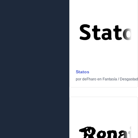
Statos
por
deFharo
en
Fantasía
/
Desgasta