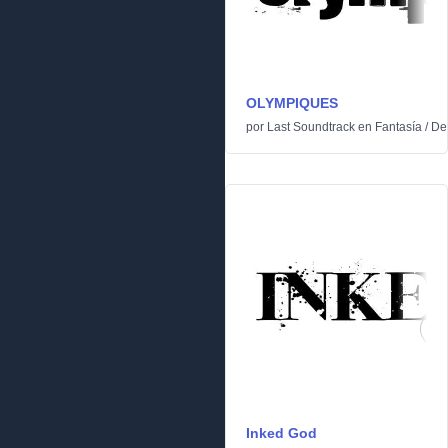
OLYMPIQUES
por
Last Soundtrack
en
Fantasía
/
De
Inked God