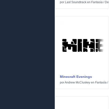
por
Last Soundtrack
en
Fantasía
/
De
Minecraft Evenings
por
Andrew McCluskey
en
Fantasía
/