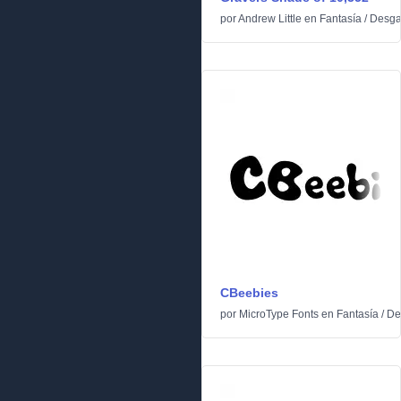
por
Andrew Little
en
Fantasía
/
Desga
CBeebies
por
MicroType Fonts
en
Fantasía
/
De