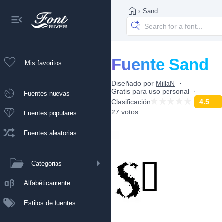
›
Sand
Fuente Sand
Mis favoritos
Diseñado por
MillaN
Gratis para uso personal
Fuentes nuevas
Clasificación
4.5
27 votos
Fuentes populares
Fuentes aleatorias
Categorias
Alfabéticamente
Estilos de fuentes