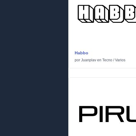
Habbo
por
Juanplav
en
Tecno
/
Varios