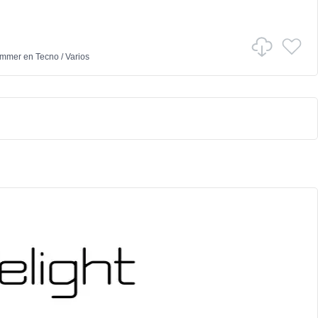
ammer
en
Tecno
/
Varios