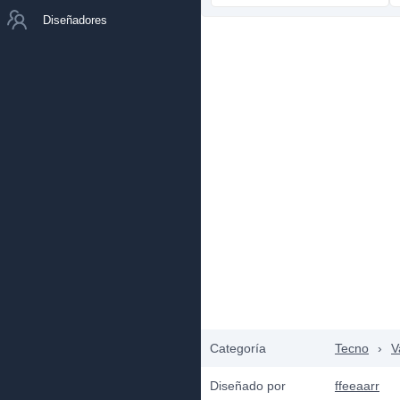
Diseñadores
Categoría
Tecno
›
V
Diseñado por
ffeeaarr