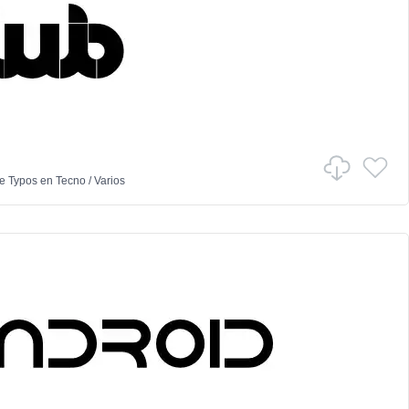
e Typos
en
Tecno
/
Varios