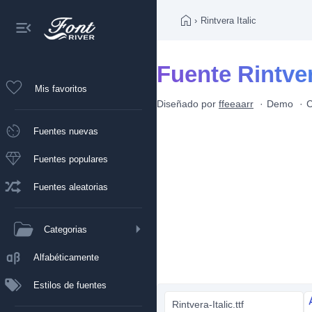
›
Rintvera Italic
Fuente Rintver
Mis favoritos
Diseñado por
ffeeaarr
Demo
C
Fuentes nuevas
Fuentes populares
Fuentes aleatorias
Categorias
Alfabéticamente
Estilos de fuentes
Rintvera-Italic.ttf