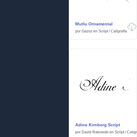
Mutlu Ornamental
por
Gazoz
en
Script
/
Caligrafía
Adine Kirnberg Script
por
David Rakowski
en
Script
/
Caligr