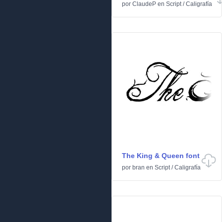
por
ClaudeP
en
Script
/
Caligrafía
The King & Queen font
por
bran
en
Script
/
Caligrafía