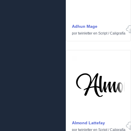
Adhun Mage
por
twinletter
en
Script
/
Caligrafía
Almond Lattefay
por
twinletter
en
Script
/
Caligrafía