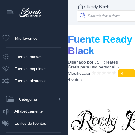
›
Ready Black
Fuente Ready
Mis favoritos
Black
Fuentes nuevas
Diseñado por
JSH creates
Gratis para uso personal
Fuentes populares
Clasificación
4
4 votos
Fuentes aleatorias
Categorias
Alfabéticamente
Estilos de fuentes