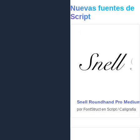
Nuevas fuentes de
Script
Snell Roundhand Pro Mediu
por
FontStruct
en
Script
/
Caligrafía