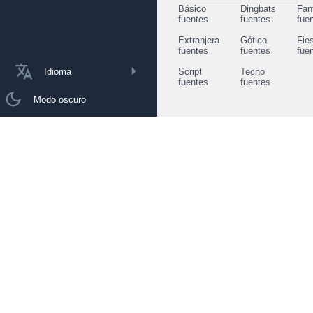
Básico
Dingbats
Fan
fuentes
fuentes
fue
Extranjera
Gótico
Fie
fuentes
fuentes
fue
Idioma
Script
Tecno
fuentes
fuentes
Modo oscuro