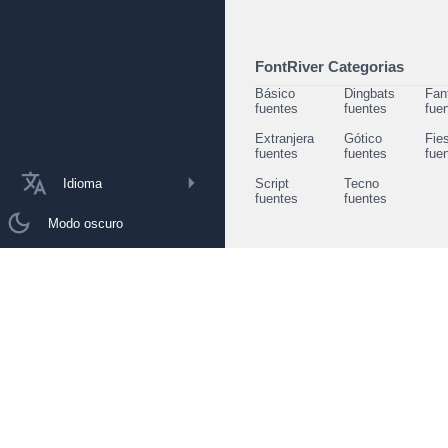
FontRiver Categorias
Básico
Dingbats
Fan
fuentes
fuentes
fue
Extranjera
Gótico
Fie
fuentes
fuentes
fue
Idioma
Script
Tecno
fuentes
fuentes
Modo oscuro