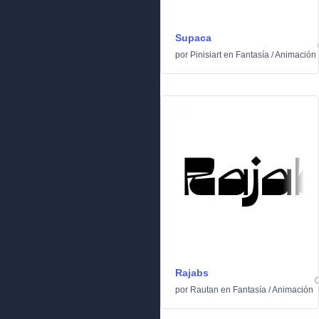
Supaca
por
Pinisiart
en
Fantasía
/
Animación
Rajabs
por
Rautan
en
Fantasía
/
Animación