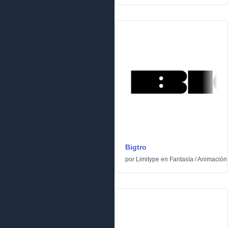
Bigtro
por
Limitype
en
Fantasía
/
Animación