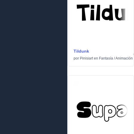
Tildunk
por
Pinisiart
en
Fantasía
/
Animación