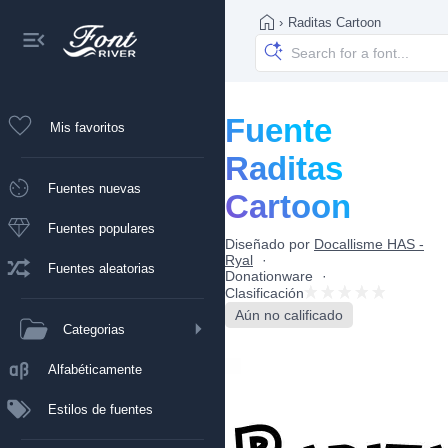
›
Raditas Cartoon
Fuente
Mis favoritos
Raditas
Fuentes nuevas
Cartoon
Fuentes populares
Diseñado por
Docallisme HAS -
Ryal
Fuentes aleatorias
Donationware
Clasificación
Aún no calificado
Categorias
Alfabéticamente
Estilos de fuentes