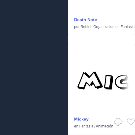
Death Note
por
Rebirth Organization
en
Fantasía
Mickey
en
Fantasía
/
Animación