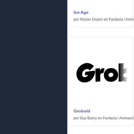
Ice Age
por
Florian Doyen
en
Fantasía
/
Anim
Grobold
por
Guy Buhry
en
Fantasía
/
Animaci