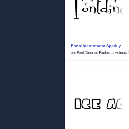
Fontdinerdotcom Sparkly
por
Font Diner
en
Fantasía
/
Animaci