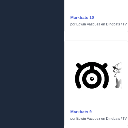
Markbats 10
por
Edwin Vazquez
en
Dingbats
/
TV 
Markbats 9
por
Edwin Vazquez
en
Dingbats
/
TV 