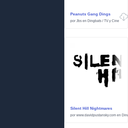
Peanuts Gang Dings
por
Jbs
en
Dingbats
/
TV y Cine
Silent Hill Nightmares
por
www.davidpustansky.com
en
Din