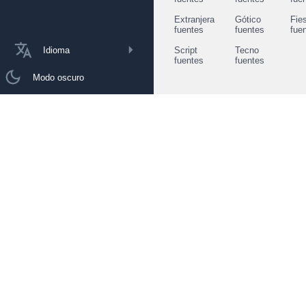
Extranjera
Gótico
Fie
fuentes
fuentes
fue
Idioma
Script
Tecno
fuentes
fuentes
Modo oscuro