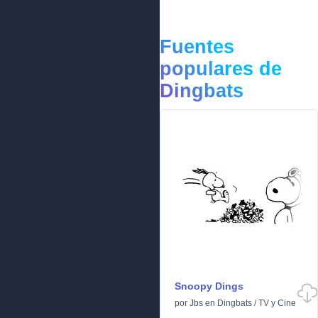
Fuentes
populares de
Dingbats
Snoopy Dings
por
Jbs
en
Dingbats
/
TV y Cine