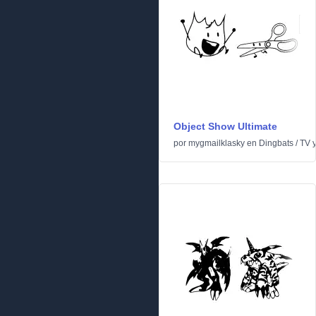
Object Show Ultimate
por
mygmailklasky
en
Dingbats
/
TV 