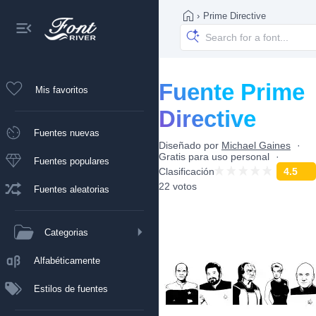
›
Prime Directive
Fuente Prime
Mis favoritos
Directive
Fuentes nuevas
Diseñado por
Michael Gaines
Gratis para uso personal
Fuentes populares
Clasificación
4.5
22 votos
Fuentes aleatorias
Categorias
Alfabéticamente
Estilos de fuentes