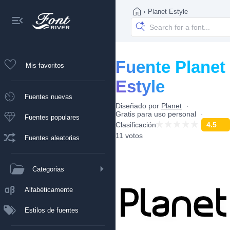
›
Planet Estyle
Fuente Planet
Mis favoritos
Estyle
Fuentes nuevas
Diseñado por
Planet
Gratis para uso personal
Fuentes populares
Clasificación
4.5
11 votos
Fuentes aleatorias
Categorias
Alfabéticamente
Estilos de fuentes