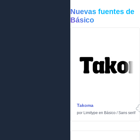
Nuevas fuentes de
Básico
Takoma
por
Limitype
en
Básico
/
Sans serif