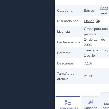
Sans
Categoría
Básico
›
serif
Diseñado por
Planet
Gratis para uso
Licencia
personal
24 de abril de
Fecha añadida
2006
TrueType (.ttf)
,
Formato
1
estilo
Descargas
7,187
Tamaño del
21 KB
archivo
Ma
Cascada
car
Especímenes