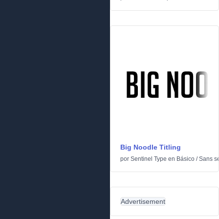
Big Noodle Titling
por
Sentinel Type
en
Básico
/
Sans se
Advertisement