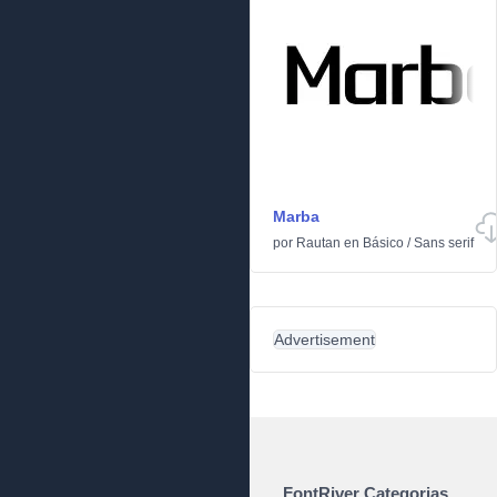
Marba
por
Rautan
en
Básico
/
Sans serif
Advertisement
FontRiver Categorias