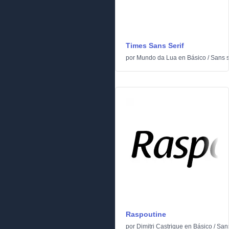
Times Sans Serif
por
Mundo da Lua
en
Básico
/
Sans s
Raspoutine
por
Dimitri Castrique
en
Básico
/
Sans