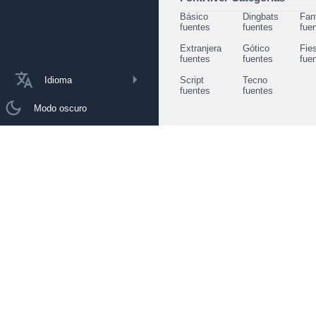
Básico
Dingbats
Fan
fuentes
fuentes
fue
Extranjera
Gótico
Fie
fuentes
fuentes
fue
Idioma
Script
Tecno
fuentes
fuentes
Modo oscuro