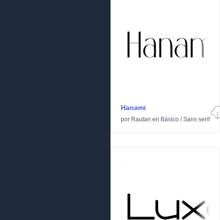
Hanami
por
Rautan
en
Básico
/
Sans serif