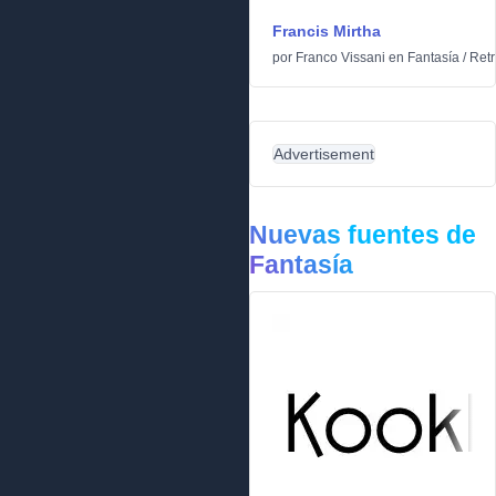
Francis Mirtha
por
Franco Vissani
en
Fantasía
/
Retr
Advertisement
Nuevas fuentes de
Fantasía