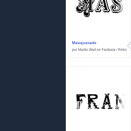
Masquerade
por
Martin Wait
en
Fantasía
/
Retro