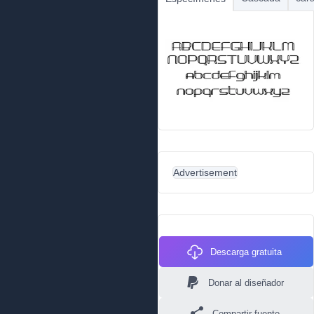
Advertisement
Descarga gratuita
Donar al diseñador
Compartir fuente