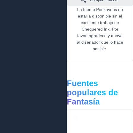
La fuente Peekavous no
estaría disponible sin el
excelente trabajo de
Chequered Ink. Por
favor, agradece y apoya
al diseñador que lo hace
posible.
Fuentes
populares de
Fantasía