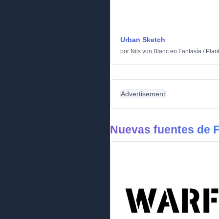
Urban Sketch
por
Nils von Blanc
en
Fantasía
/
Plant
Advertisement
Nuevas fuentes de F