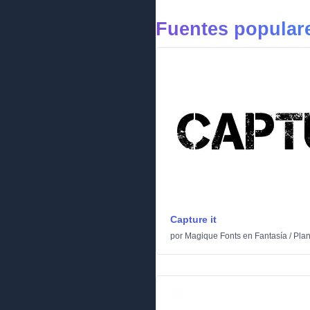
Fuentes populare
Capture it
por
Magique Fonts
en
Fantasía
/
Plan