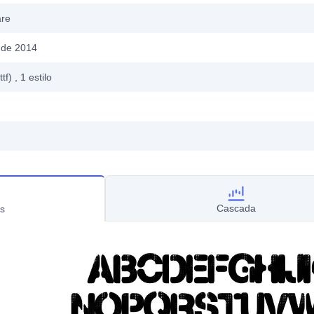
are
 de 2014
ttf)
, 1
estilo
Cascada
s