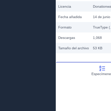
Licencia
Donationw
Fecha añadida
14 de junio
Formato
TrueType (.
Descargas
1,068
Tamaño del archivo
53 KB
Especímene