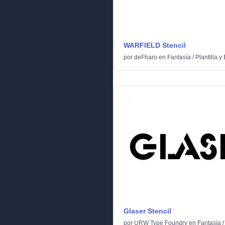
WARFIELD Stencil
por
deFharo
en
Fantasía
/
Plantilla y 
Glaser Stencil
por
URW Type Foundry
en
Fantasía