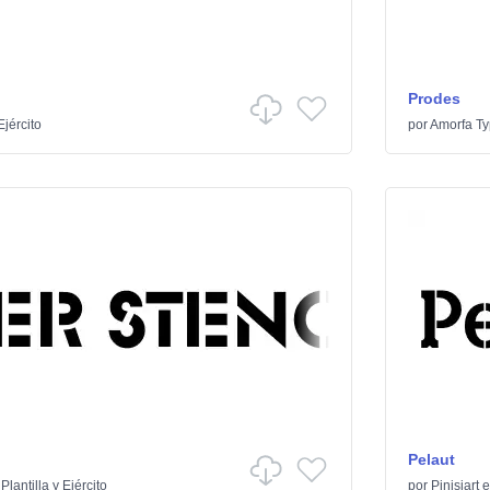
Prodes
Ejército
por
Amorfa T
Pelaut
/
Plantilla y Ejército
por
Pinisiart
e