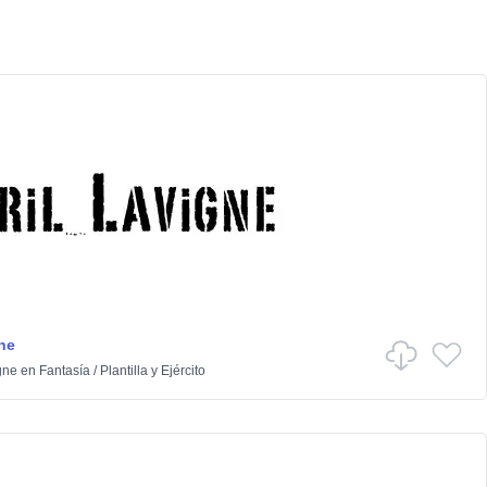
ne
gne
en
Fantasía
/
Plantilla y Ejército