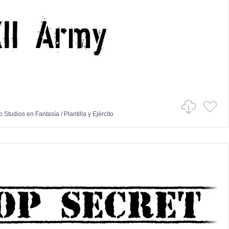
o Studios
en
Fantasía
/
Plantilla y Ejército