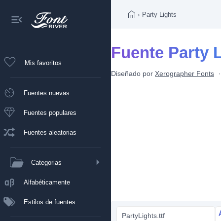
›
Party Lights
Fuente Party 
Mis favoritos
Diseñado por
Xerographer Fonts
Fuentes nuevas
Fuentes populares
Fuentes aleatorias
Categorias
Alfabéticamente
Estilos de fuentes
PartyLights.ttf