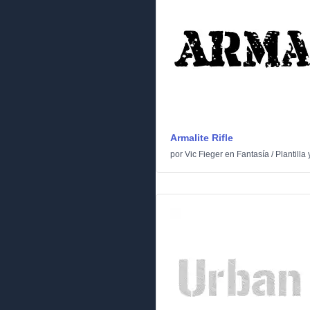
Armalite Rifle
por
Vic Fieger
en
Fantasía
/
Plantilla 