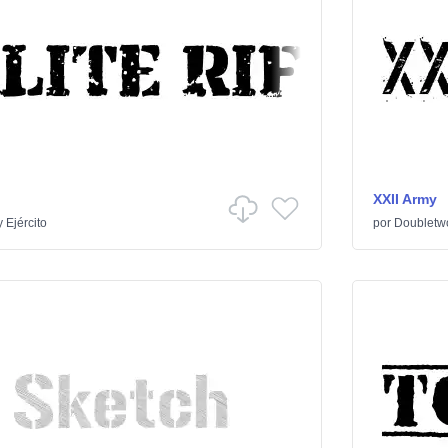
XXII Army
y Ejército
por
Doubletw