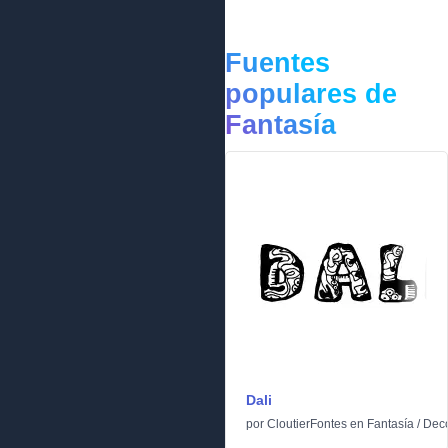
Fuentes
populares de
Fantasía
Dali
por
CloutierFontes
en
Fantasía
/
Dec