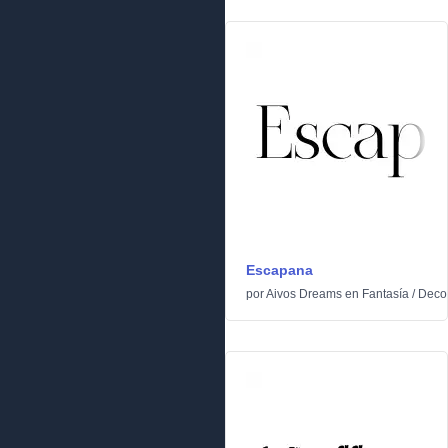
Escapana
por
Aivos Dreams
en
Fantasía
/
Deco