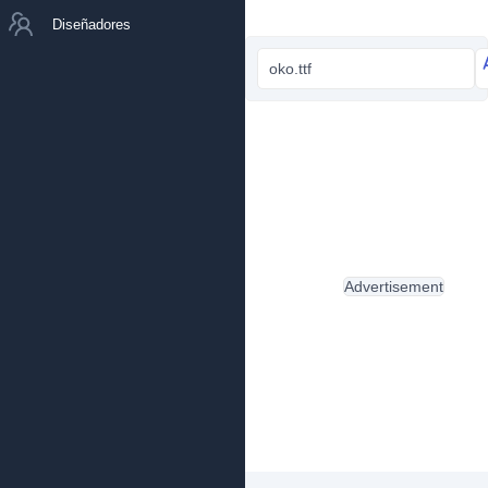
Diseñadores
oko.ttf
Advertisement