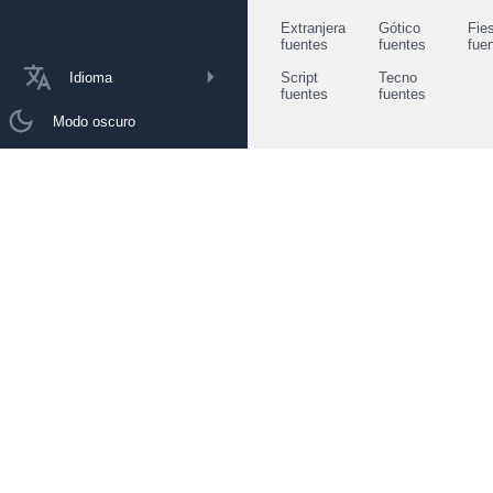
Extranjera
Gótico
Fie
fuentes
fuentes
fue
Idioma
Script
Tecno
fuentes
fuentes
Modo oscuro