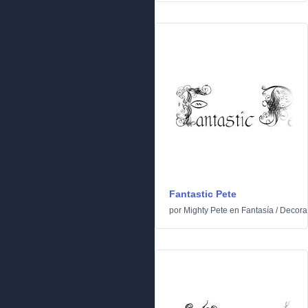
Fantastic Pete
por
Mighty Pete
en
Fantasía
/
Decora