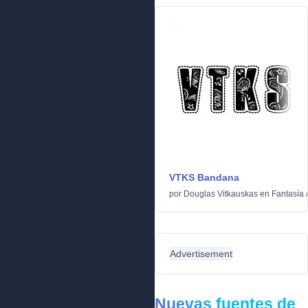
VTKS Bandana
por
Douglas Vitkauskas
en
Fantasía
Advertisement
Nuevas fuentes de