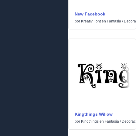
New Facebook
por
Kreativ Font
en
Fantasía
/
Decora
Kingthings Willow
por
Kingthings
en
Fantasía
/
Decorac