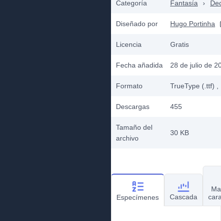
Categoría
Fantasía
›
Dec
Diseñado por
Hugo Portinha
Licencia
Gratis
Fecha añadida
28 de julio de 2
Formato
TrueType (.ttf)
,
Descargas
455
Tamaño del
30 KB
archivo
Ma
Cascada
car
Especímenes