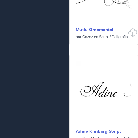
Mutlu Ornamental
por
Gazoz
en
Script
/
Caligrafía
Adine Kirnberg Script