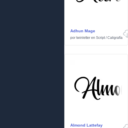
Adhun Mage
por
twinletter
en
Script
/
Caligrafía
Almond Lattefay