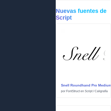
Nuevas fuentes de
Script
Snell Roundhand Pro Mediu
por
FontStruct
en
Script
/
Caligrafía