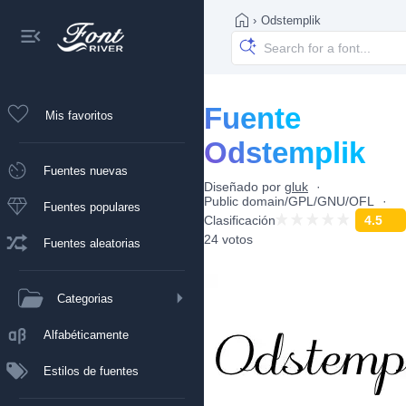
›
Odstemplik
Fuente
Mis favoritos
Odstemplik
Fuentes nuevas
Diseñado por
gluk
Public domain/GPL/GNU/OFL
Fuentes populares
Clasificación
4.5
24 votos
Fuentes aleatorias
Categorias
Alfabéticamente
Estilos de fuentes