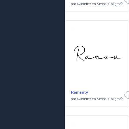
por
twinletter
en
Script
/
Caligrafía
Ramsuty
por
twinletter
en
Script
/
Caligrafía