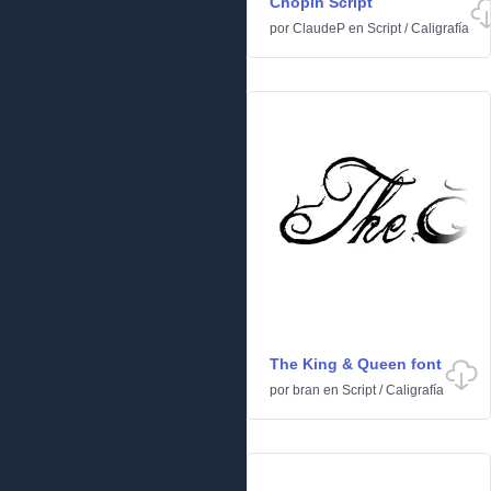
Chopin Script
por
ClaudeP
en
Script
/
Caligrafía
The King & Queen font
por
bran
en
Script
/
Caligrafía