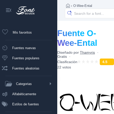
›
O-Wee-Ental
Fuente O-
Mis favoritos
Wee-Ental
Fuentes nuevas
Diseñado por
Thamyris
Gratis
Fuentes populares
Clasificación
4.5
22 votos
Fuentes aleatorias
Categorias
Alfabéticamente
Estilos de fuentes