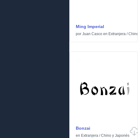
Ming Imperial
por
Juan Casco
en
Extranjera
/
Chino
Bonzai
en
Extranjera
/
Chino y Japonés