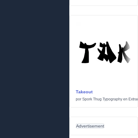
Takeout
por
Spork Thug Typography
en
Extra
Advertisement