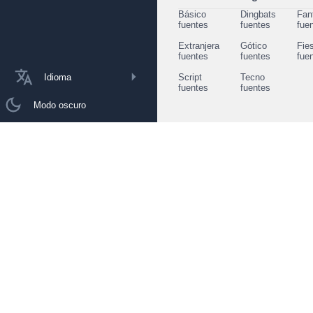
Básico
Dingbats
Fan
fuentes
fuentes
fue
Extranjera
Gótico
Fie
fuentes
fuentes
fue
Idioma
Script
Tecno
fuentes
fuentes
Modo oscuro