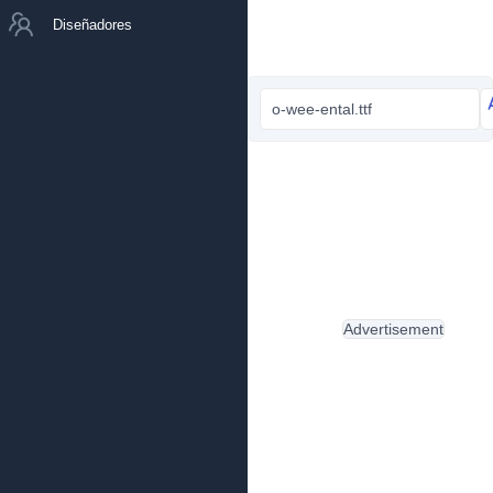
Diseñadores
o-wee-ental.ttf
Advertisement