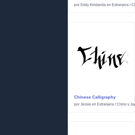
por
Eddy Kindanda
en
Extranjera
/
C
Chinese Calligraphy
por
Jessie
en
Extranjera
/
Chino y J