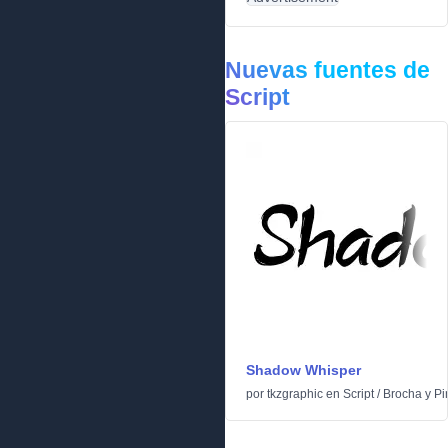
Nuevas fuentes de
Script
Shadow Whisper
por
tkzgraphic
en
Script
/
Brocha y Pi