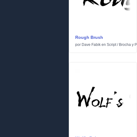
Rough Brush
por
Dave Fabik
en
Script
/
Brocha y P