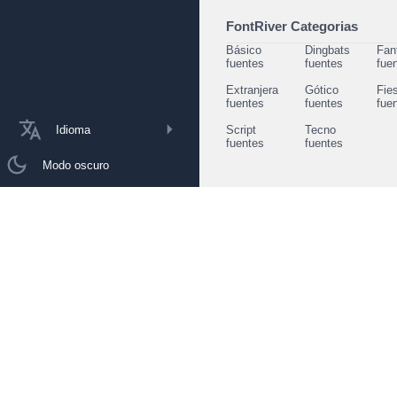
FontRiver Categorias
Básico
Dingbats
Fan
fuentes
fuentes
fue
Extranjera
Gótico
Fie
fuentes
fuentes
fue
Idioma
Script
Tecno
fuentes
fuentes
Modo oscuro