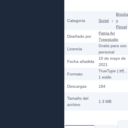
Broch
Categoría
Script
›
y
Pincel
Patria Ari
Diseñado por
Typestudio
Gratis para uso
Licencia
personal
10 de mayo de
Fecha añadida
2021
TrueType (.ttf)
,
Formato
1
estilo
Descargas
184
Tamaño del
1.3 MB
archivo