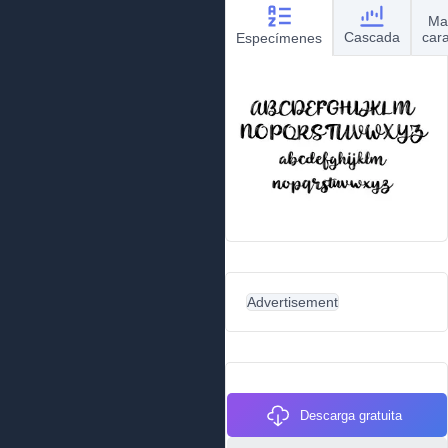
Ma
Cascada
car
Especímenes
Advertisement
Descarga gratuita