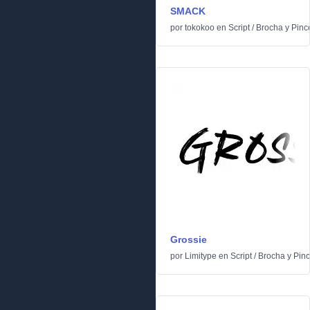
SMACK
por
tokokoo
en
Script
/
Brocha y Pinc
Grossie
por
Limitype
en
Script
/
Brocha y Pinc