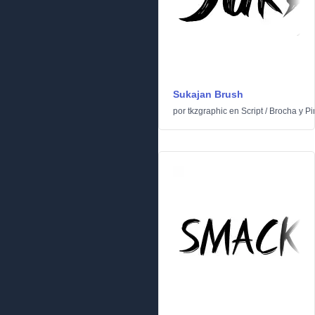
Sukajan Brush
por
tkzgraphic
en
Script
/
Brocha y Pi