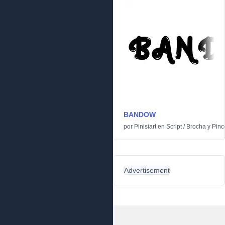
BANDOW
por
Pinisiart
en
Script
/
Brocha y Pinc
Advertisement