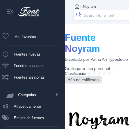
›
Noyram
Fuente
Mis favoritos
Noyram
Fuentes nuevas
Diseñado por
Patria Ari Typestudio
Fuentes populares
Gratis para uso personal
Clasificación
Fuentes aleatorias
Aún no calificado
Categorias
Alfabéticamente
Estilos de fuentes