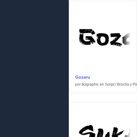
Gozaru
por
tkzgraphic
en
Script
/
Brocha y Pi