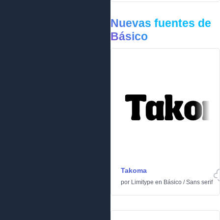
Nuevas fuentes de
Básico
Takoma
por
Limitype
en
Básico
/
Sans serif