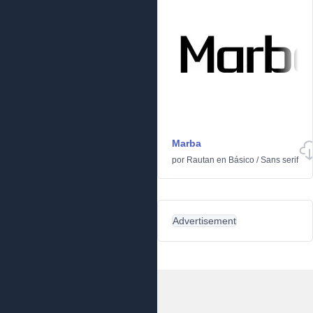
Marba
por
Rautan
en
Básico
/
Sans serif
Advertisement