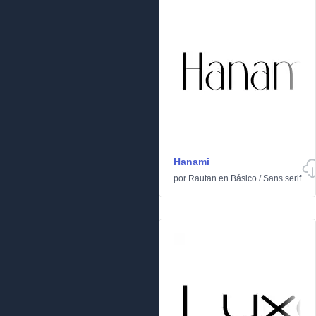
Hanami
por
Rautan
en
Básico
/
Sans serif