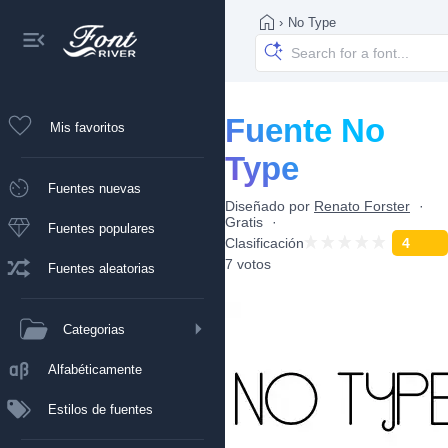
›
No Type
Fuente No
Mis favoritos
Type
Fuentes nuevas
Diseñado por
Renato Forster
Gratis
Fuentes populares
Clasificación
4
7 votos
Fuentes aleatorias
Categorias
Alfabéticamente
Estilos de fuentes