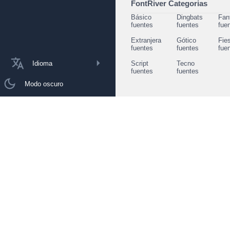
FontRiver Categorias
Básico
Dingbats
Fan
fuentes
fuentes
fue
Extranjera
Gótico
Fie
fuentes
fuentes
fue
Idioma
Script
Tecno
fuentes
fuentes
Modo oscuro