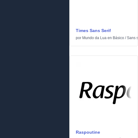
Times Sans Serif
por
Mundo da Lua
en
Básico
/
Sans s
Raspoutine