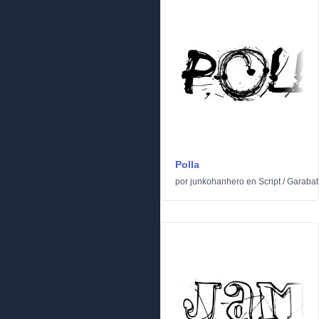
Polla
por
junkohanhero
en
Script
/
Garabat