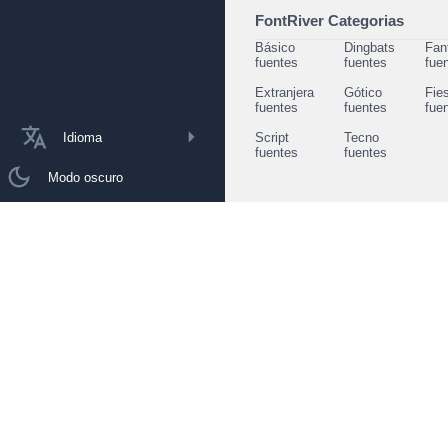
FontRiver Categorias
Básico
Dingbats
Fan
fuentes
fuentes
fue
Extranjera
Gótico
Fie
fuentes
fuentes
fue
Idioma
Script
Tecno
fuentes
fuentes
Modo oscuro