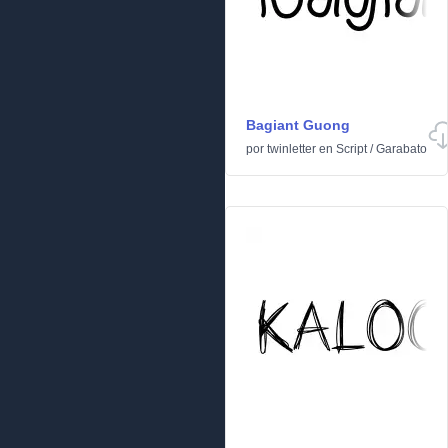
Bagiant Guong
por
twinletter
en
Script
/
Garabato