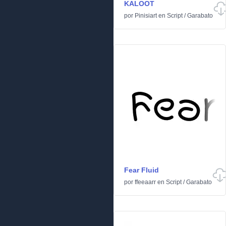
KALOOT
por
Pinisiart
en
Script
/
Garabato
Fear Fluid
por
ffeeaarr
en
Script
/
Garabato