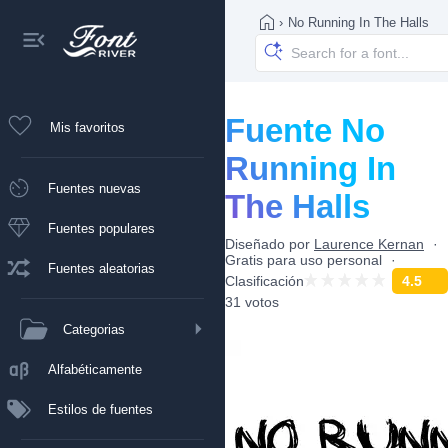
›
No Running In The Halls
Fuente No
Mis favoritos
Running In
Fuentes nuevas
The Halls
Fuentes populares
Diseñado por
Laurence Kernan
Gratis para uso personal
Fuentes aleatorias
Clasificación
4.5
31 votos
Categorias
Alfabéticamente
Estilos de fuentes