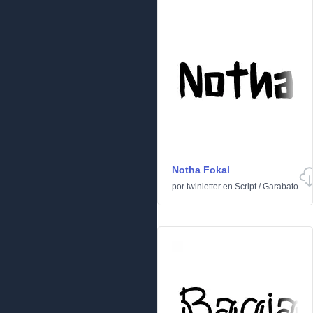
Notha Fokal
por
twinletter
en
Script
/
Garabato