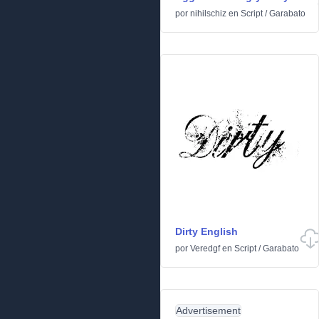
por
nihilschiz
en
Script
/
Garabato
Dirty English
por
Veredgf
en
Script
/
Garabato
Advertisement