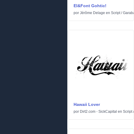
El&Font Gohtic!
por
Jérôme Delage
en
Script
/
Garab
Hawaii Lover
por
Dirt2.com - SickCapital
en
Script