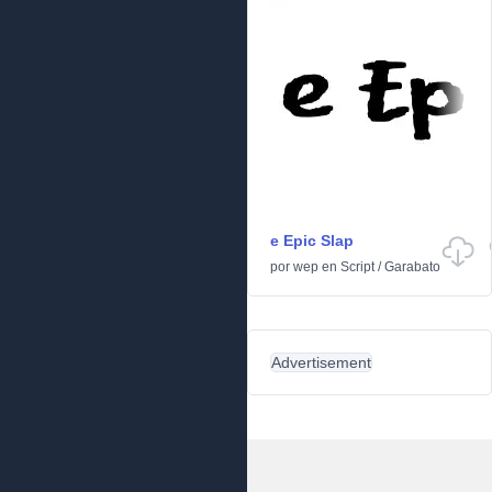
e Epic Slap
por
wep
en
Script
/
Garabato
Advertisement