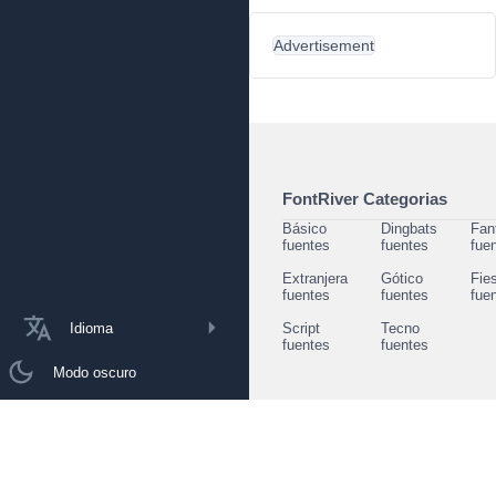
Advertisement
FontRiver Categorias
Básico
Dingbats
Fan
fuentes
fuentes
fue
Extranjera
Gótico
Fie
fuentes
fuentes
fue
Idioma
Script
Tecno
fuentes
fuentes
Modo oscuro