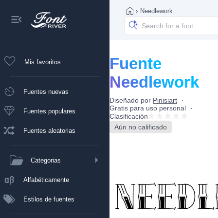
›
Needlework
Fuente
Mis favoritos
Needlework
Fuentes nuevas
Diseñado por
Pinisiart
Gratis para uso personal
Fuentes populares
Clasificación
Aún no calificado
Fuentes aleatorias
Categorias
Alfabéticamente
Estilos de fuentes