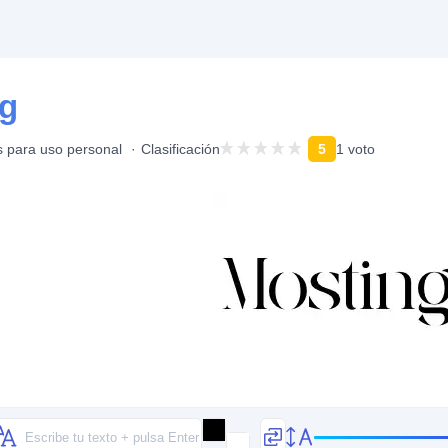
ng
s para uso personal
Clasificación
5
1 voto