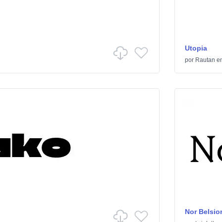
Utopia
por
Rautan
e
Nor Belsio