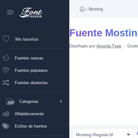
›
Mosting
Fuente Mosti
Mis favoritos
Diseñado por
Amorfa Type
Grati
Fuentes nuevas
Fuentes populares
Fuentes aleatorias
Categorias
Alfabéticamente
Estilos de fuentes
Mosting-Regular.ttf