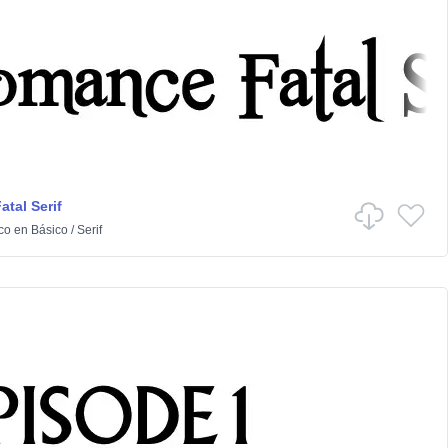
tal Serif
co
en
Básico
/
Serif