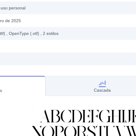
 uso personal
ero de 2025
ttf)
, OpenType (.otf)
, 2
estilos
Cascada
s