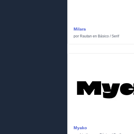
Milara
por
Rautan
en
Básico
/
Serif
Myako