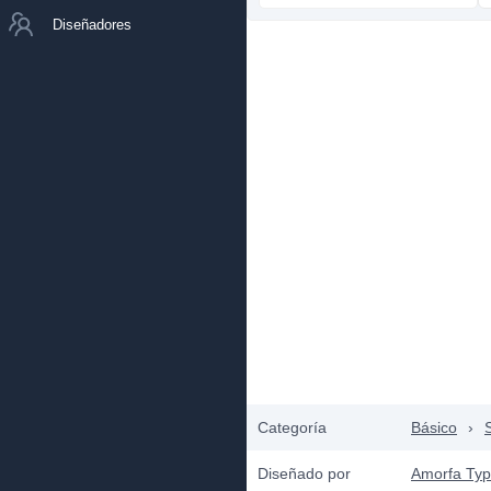
Diseñadores
Categoría
Básico
›
S
Diseñado por
Amorfa Ty