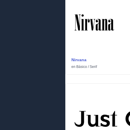
Nirvana
en
Básico
/
Serif