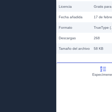
Licencia
Gratis para
Fecha añadida
17 de febr
Formato
TrueType (.
Descargas
268
Tamaño del archivo
58 KB
Especímene