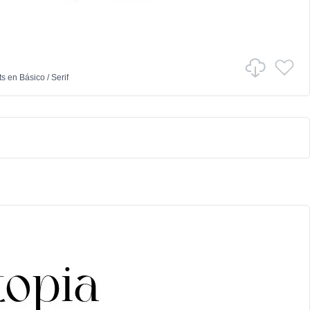
ts
en
Básico
/
Serif