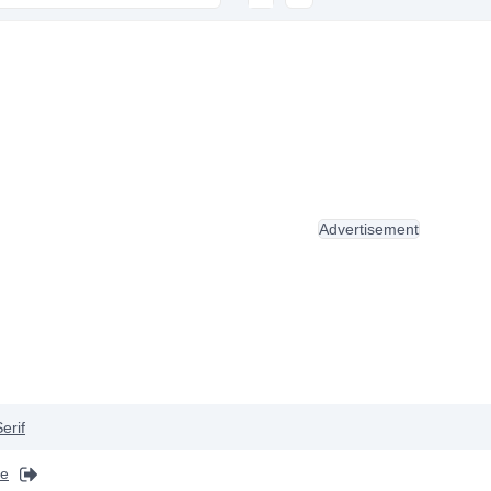
Advertisement
erif
pe