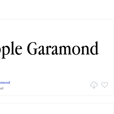
amond
rif