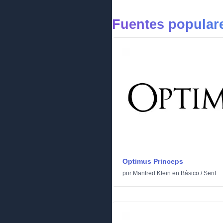
Fuentes popular
Optimus Princeps
por
Manfred Klein
en
Básico
/
Serif