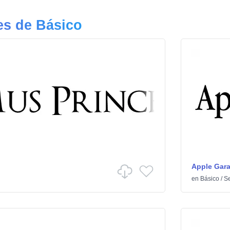
es de Básico
Apple Gar
en
Básico
/
Se