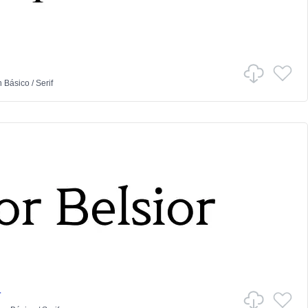
n
Básico
/
Serif
r