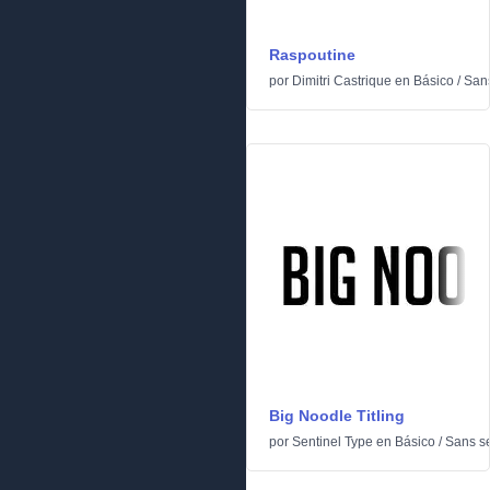
Raspoutine
por
Dimitri Castrique
en
Básico
/
Sans
Big Noodle Titling
por
Sentinel Type
en
Básico
/
Sans se