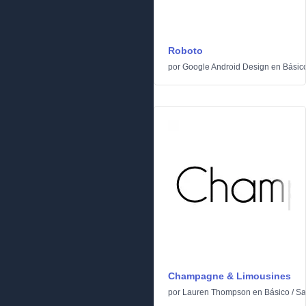
Roboto
por
Google Android Design
en
Básic
Champagne & Limousines
por
Lauren Thompson
en
Básico
/
Sa