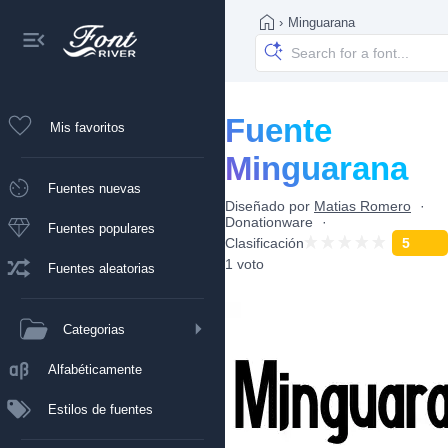
›
Minguarana
Fuente
Mis favoritos
Minguarana
Fuentes nuevas
Diseñado por
Matias Romero
Donationware
Fuentes populares
Clasificación
5
1 voto
Fuentes aleatorias
Categorias
Alfabéticamente
Estilos de fuentes