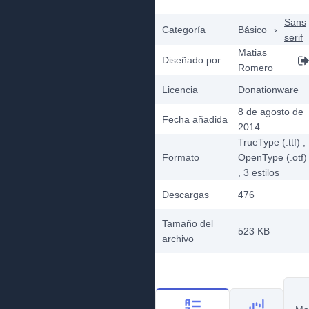
Sans
Categoría
Básico
›
serif
Matias
Diseñado por
Romero
Licencia
Donationware
8 de agosto de
Fecha añadida
2014
TrueType (.ttf)
,
Formato
OpenType (.otf)
, 3
estilos
Descargas
476
Tamaño del
523 KB
archivo