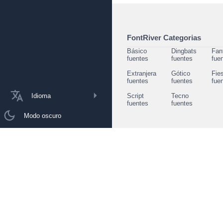
FontRiver Categorias
Básico
Dingbats
Fan
fuentes
fuentes
fue
Extranjera
Gótico
Fie
fuentes
fuentes
fue
Idioma
Script
Tecno
fuentes
fuentes
Modo oscuro