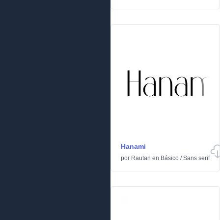
Hanami
por
Rautan
en
Básico
/
Sans serif