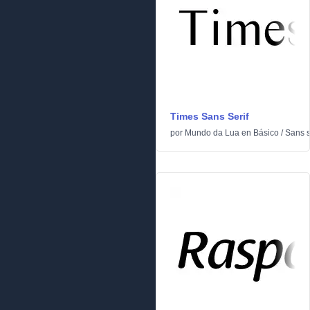
Times Sans Serif
por
Mundo da Lua
en
Básico
/
Sans s