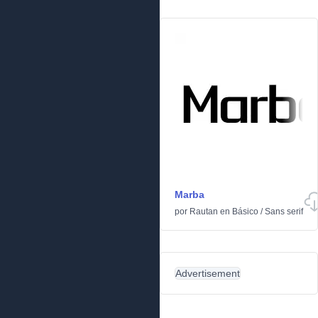
Marba
por
Rautan
en
Básico
/
Sans serif
Advertisement