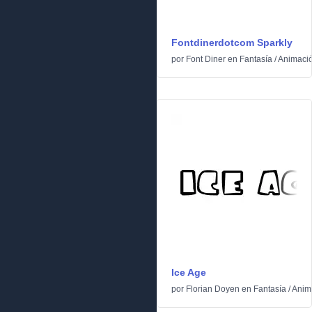
Fontdinerdotcom Sparkly
por
Font Diner
en
Fantasía
/
Animaci
Ice Age
por
Florian Doyen
en
Fantasía
/
Anim