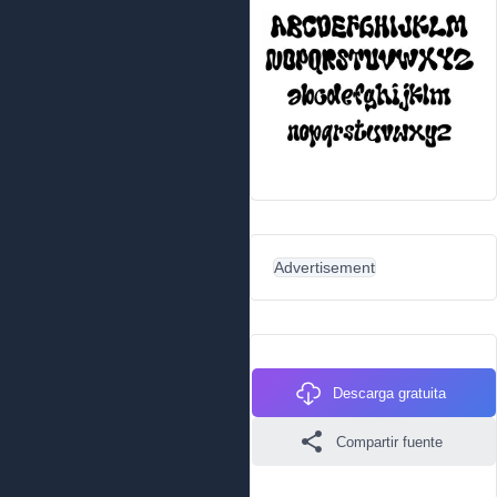
Advertisement
Descarga gratuita
Compartir fuente