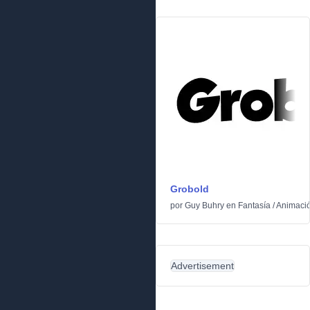
Grobold
por
Guy Buhry
en
Fantasía
/
Animaci
Advertisement