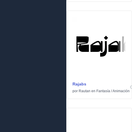
Rajabs
por
Rautan
en
Fantasía
/
Animación