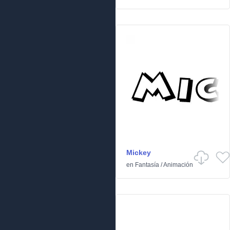
Mickey
en
Fantasía
/
Animación