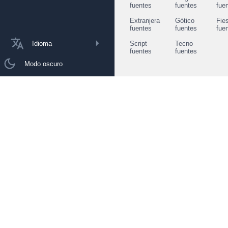
fuentes
fuentes
fue
Extranjera
Gótico
Fie
fuentes
fuentes
fue
Idioma
Script
Tecno
fuentes
fuentes
Modo oscuro