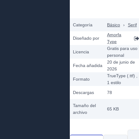
Categoría
Básico
›
Serif
Amorfa
Diseñado por
Type
Gratis para uso
Licencia
personal
20 de junio de
Fecha añadida
2026
TrueType (.ttf)
,
Formato
1
estilo
Descargas
78
Tamaño del
65 KB
archivo