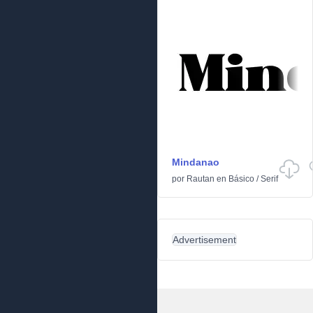
Mindanao
por
Rautan
en
Básico
/
Serif
Advertisement