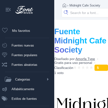
›
Midnight Cafe Society
Fuente
Mis favoritos
Midnight Cafe
Fuentes nuevas
Society
Fuentes populares
Diseñado por
Amorfa Type
Gratis para uso personal
Fuentes aleatorias
Clasificación
5
1 voto
Categorias
Alfabéticamente
Estilos de fuentes