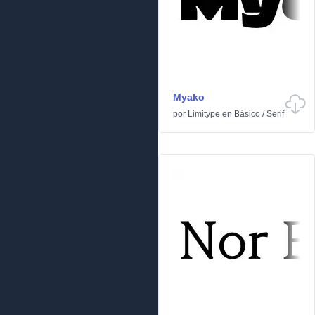
Myako
por
Limitype
en
Básico
/
Serif