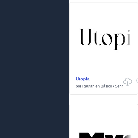
Utopia
por
Rautan
en
Básico
/
Serif