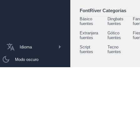
FontRiver Categorias
Básico
Dingbats
Fan
fuentes
fuentes
fue
Extranjera
Gótico
Fie
fuentes
fuentes
fue
Idioma
Script
Tecno
fuentes
fuentes
Modo oscuro