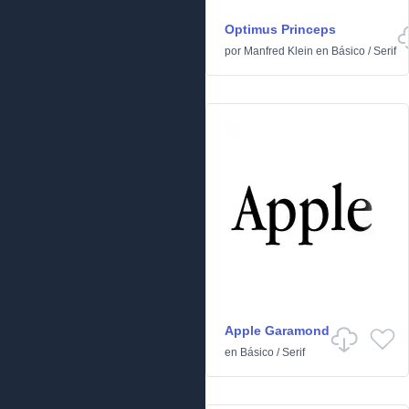
Optimus Princeps
por
Manfred Klein
en
Básico
/
Serif
Apple Garamond
en
Básico
/
Serif