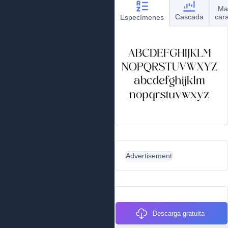
Ma
Cascada
car
Especímenes
Advertisement
Descarga gratuita