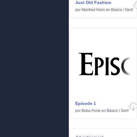
Just Old Fashion
por
Manfred Klein
en
Básico
/
Serif
Episode 1
por
Boba Fonts
en
Básico
/
Serif