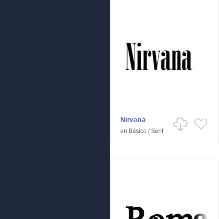
Nirvana
en
Básico
/
Serif