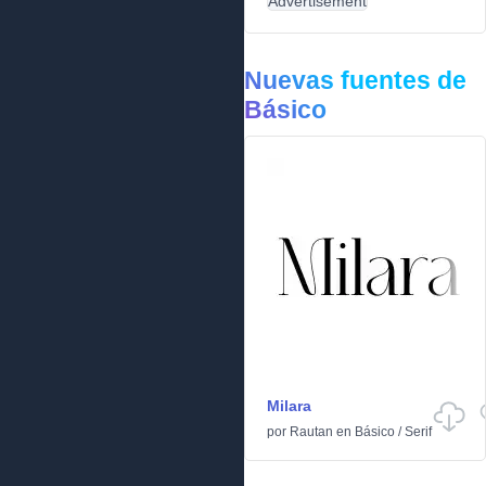
Advertisement
Nuevas fuentes de
Básico
Milara
por
Rautan
en
Básico
/
Serif