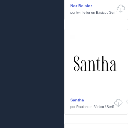
Nor Belsior
por
twinletter
en
Básico
/
Serif
Santha
por
Rautan
en
Básico
/
Serif