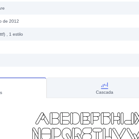
are
ro de 2012
ttf)
, 1
estilo
Cascada
s