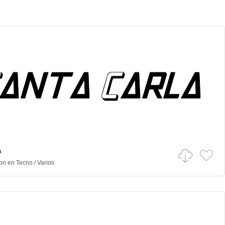
a
ton
en
Tecno
/
Varios