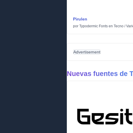
Pirulen
por
Typodermic Fonts
en
Tecno
/
Vari
Advertisement
Nuevas fuentes de 