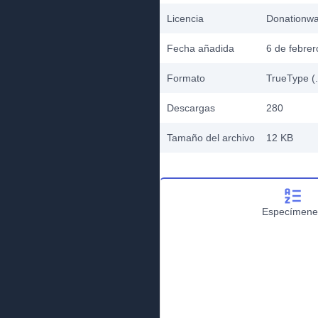
Licencia
Donationw
Fecha añadida
6 de febre
Formato
TrueType (.
Descargas
280
Tamaño del archivo
12 KB
Especímene