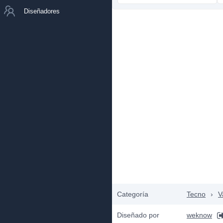
Diseñadores
Categoría
Tecno
›
V
Diseñado por
weknow