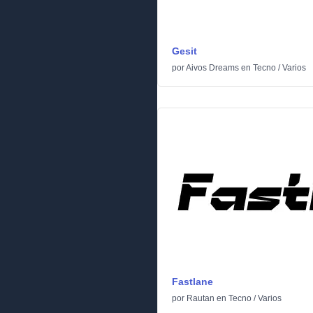
Gesit
por
Aivos Dreams
en
Tecno
/
Varios
Fastlane
por
Rautan
en
Tecno
/
Varios