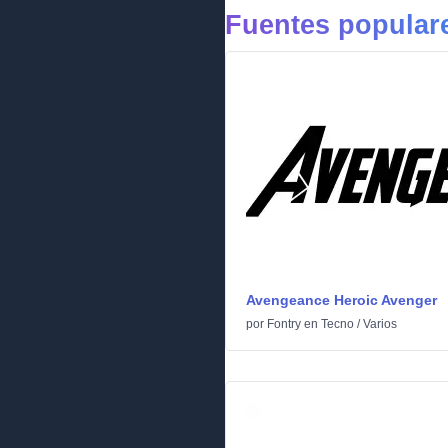
Fuentes popular
Avengeance Heroic Avenger
por
Fontry
en
Tecno
/
Varios