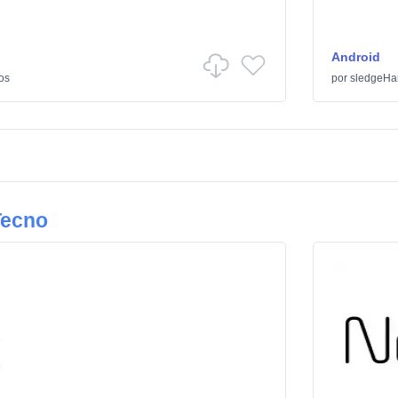
Android
os
por
sledgeH
Tecno