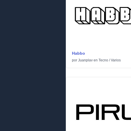
Habbo
por
Juanplav
en
Tecno
/
Varios