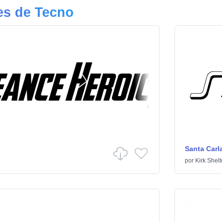
es de Tecno
Santa Carl
por
Kirk Shel