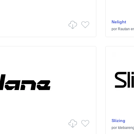
Nelight
por
Rautan
e
Slizing
por
Idebaren