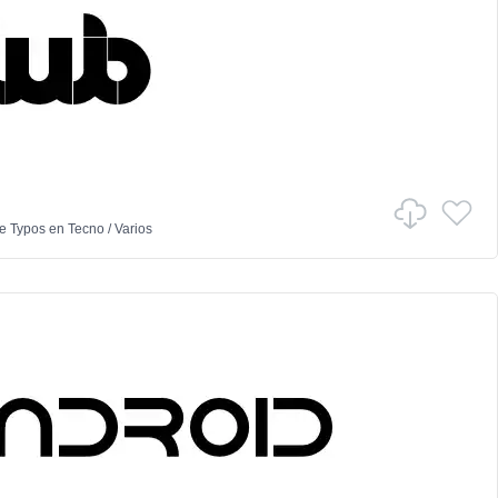
e Typos
en
Tecno
/
Varios