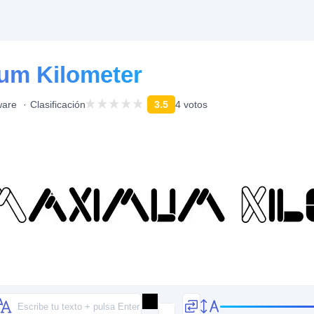
um Kilometer
ware
Clasificación
3.5
4 votos