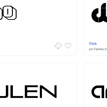
Club
por
Fabrika D