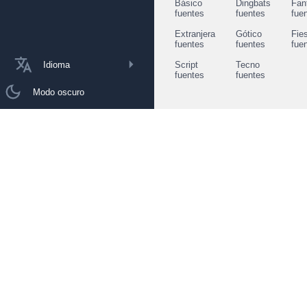
Básico
Dingbats
Fan
fuentes
fuentes
fue
Extranjera
Gótico
Fie
fuentes
fuentes
fue
Idioma
Script
Tecno
fuentes
fuentes
Modo oscuro