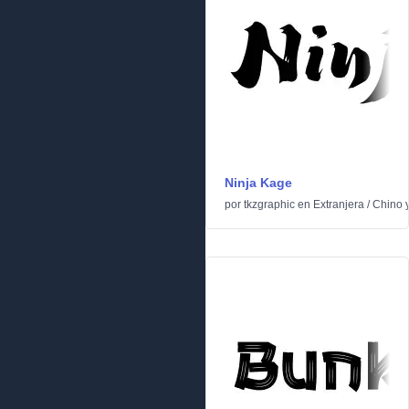
Ninja Kage
por
tkzgraphic
en
Extranjera
/
Chino 