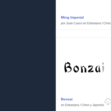
Ming Imperial
por
Juan Casco
en
Extranjera
/
Chino
Bonzai
en
Extranjera
/
Chino y Japonés