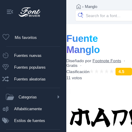
›
Manglo
Fuente
Mis favoritos
Manglo
Fuentes nuevas
Diseñado por
Footnote Fonts
Gratis
Fuentes populares
Clasificación
4.5
11 votos
Fuentes aleatorias
Categorias
Alfabéticamente
Estilos de fuentes