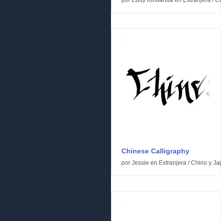
por
Eddy Kindanda
en
Extranjera
/
C
Chinese Calligraphy
por
Jessie
en
Extranjera
/
Chino y J