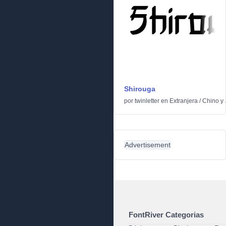
Shirouga
por
twinletter
en
Extranjera
/
Chino y
Advertisement
FontRiver Categorias