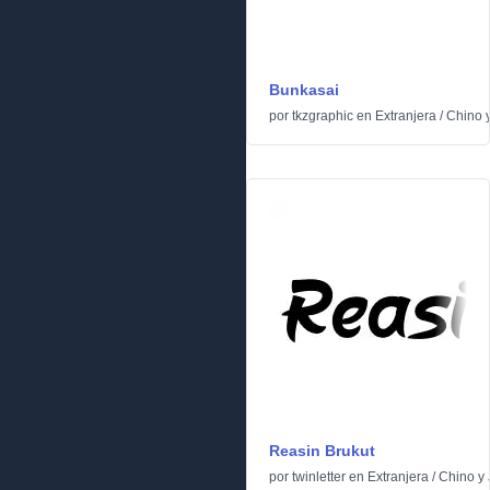
Bunkasai
por
tkzgraphic
en
Extranjera
/
Chino 
Reasin Brukut
por
twinletter
en
Extranjera
/
Chino y